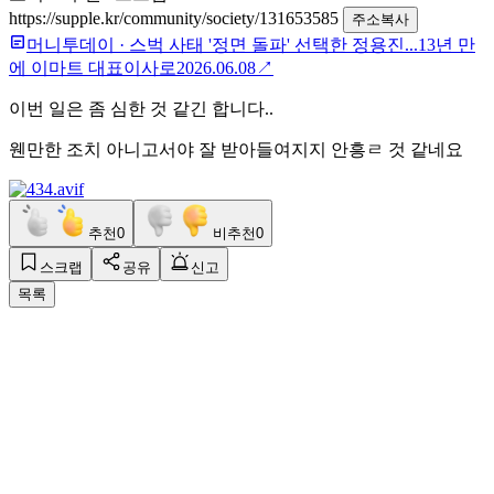
https://supple.kr/community/society/131653585
주소복사
머니투데이
·
스벅 사태 '정면 돌파' 선택한 정용진...13년 만
에 이마트 대표이사로
2026.06.08
↗
이번 일은 좀 심한 것 같긴 합니다..
웬만한 조치 아니고서야 잘 받아들여지지 안흥ㄹ 것 같네요
추천
0
비추천
0
스크랩
공유
신고
목록