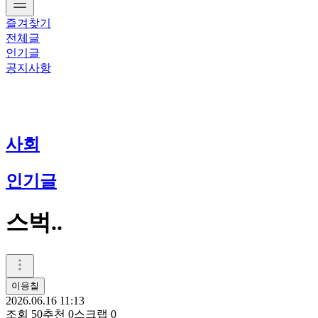
즐겨찾기
전체글
인기글
공지사항
사회
인기글
스벅..
이응칠
2026.06.16 11:13
조회
50
추천
0
스크랩
0