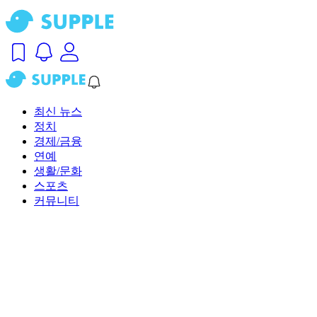
최신 뉴스
정치
경제/금융
연예
생활/문화
스포츠
커뮤니티