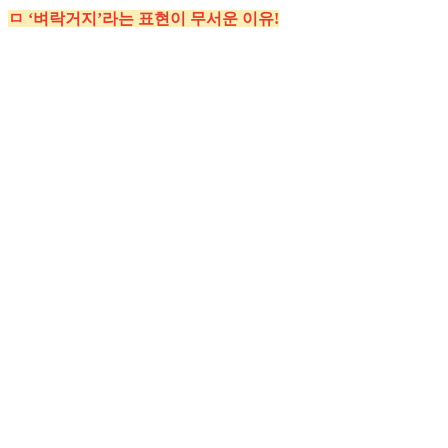
ㅁ ‘벼락거지’라는 표현이 무서운 이유!