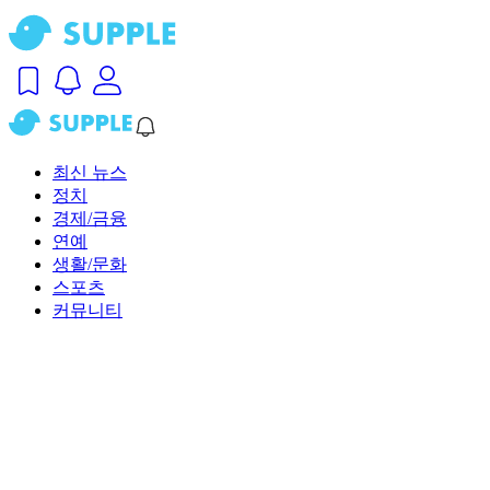
최신 뉴스
정치
경제/금융
연예
생활/문화
스포츠
커뮤니티