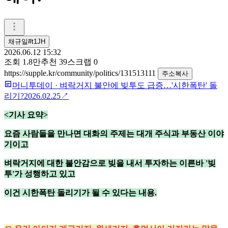
채규일#t1JH
2026.06.12 15:32
조회
1.8만
추천
39
스크랩
0
https://supple.kr/community/politics/131513111
주소복사
머니투데이
·
벼락거지 불안에 빚투도 급증…'시한폭탄' 돌
리기?
2026.02.25
↗
<기사 요약>
요즘 사람들을 만나면 대화의 주제는 대개 주식과 부동산 이야
기이고
벼락거지에 대한 불안감으로 빚을 내서 투자하는 이른바 '빚
투'가 성행하고 있고
이건 시한폭탄 돌리기가 될 수 있다는 내용.