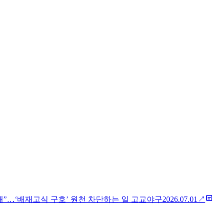
돼”…‘배재고식 구호’ 원천 차단하는 일 고교야구
2026.07.01
↗