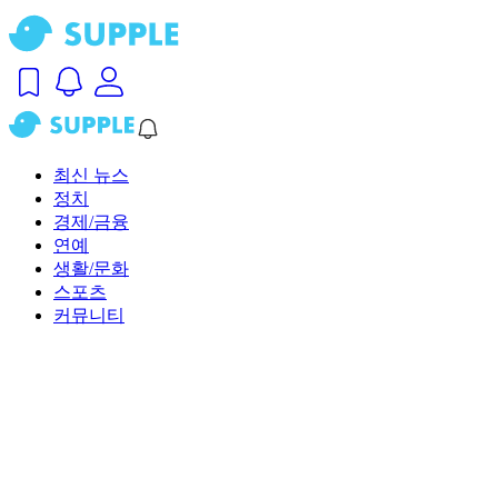
최신 뉴스
정치
경제/금융
연예
생활/문화
스포츠
커뮤니티