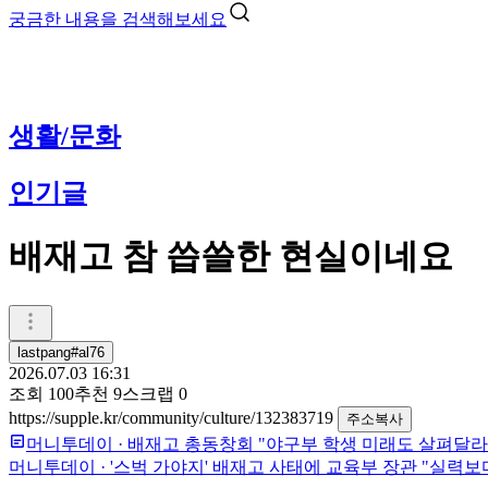
궁금한 내용을 검색해보세요
생활/문화
인기글
배재고 참 씁쓸한 현실이네요
lastpang#al76
2026.07.03 16:31
조회
100
추천
9
스크랩
0
https://supple.kr/community/culture/132383719
주소복사
머니투데이
·
배재고 총동창회 "야구부 학생 미래도 살펴달라
머니투데이
·
'스벅 가야지' 배재고 사태에 교육부 장관 "실력보