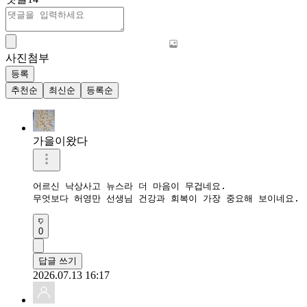
사진첨부
등록
추천순
최신순
등록순
가을이왔다
어르신 낙상사고 뉴스라 더 마음이 무겁네요.  

무엇보다 허영만 선생님 건강과 회복이 가장 중요해 보이네요. 
0
답글 쓰기
2026.07.13 16:17