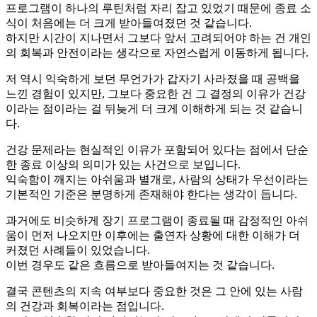
프로그램이 하나의 루틴처럼 자리 잡고 있었기 때문에 종료 소
식이 처음에는 더 크게 받아들여졌던 것 같습니다.
하지만 시간이 지나면서 그보다 앞서 고려되어야 하는 건 개인
의 회복과 안전이라는 생각으로 자연스럽게 이동하게 됩니다.
저 역시 익숙하게 보던 무언가가 갑자기 사라졌을 때 공백을
느낀 경험이 있지만, 그보다 중요한 건 그 결정의 이유가 건강
이라는 점이라는 걸 뒤늦게 더 크게 이해하게 되는 것 같습니
다.
건강 문제라는 현실적인 이유가 포함되어 있다는 점에서 단순
한 종료 이상의 의미가 있는 사건으로 보입니다.
익숙함이 깨지는 아쉬움과 별개로, 사람의 상태가 우선이라는
기본적인 기준은 분명하게 존재해야 한다는 생각이 듭니다.
과거에도 비슷하게 장기 프로그램이 종료될 때 감정적인 아쉬
움이 먼저 나오지만 이후에는 출연자 상황에 대한 이해가 더
커졌던 사례들이 있었습니다.
이번 경우도 같은 흐름으로 받아들여지는 것 같습니다.
결국 콘텐츠의 지속 여부보다 중요한 것은 그 안에 있는 사람
의 건강과 회복이라는 점입니다.