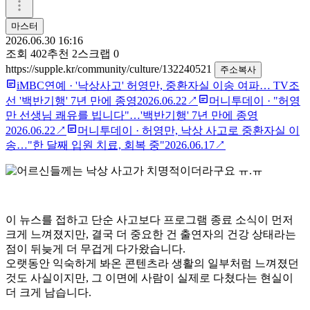
마스터
2026.06.30 16:16
조회
402
추천
2
스크랩
0
https://supple.kr/community/culture/132240521
주소복사
iMBC연예
·
'낙상사고' 허영만, 중환자실 이송 여파… TV조
선 '백반기행' 7년 만에 종영
2026.06.22
↗
머니투데이
·
"허영
만 선생님 쾌유를 빕니다"…'백반기행' 7년 만에 종영
2026.06.22
↗
머니투데이
·
허영만, 낙상 사고로 중환자실 이
송…"한 달째 입원 치료, 회복 중"
2026.06.17
↗
이 뉴스를 접하고 단순 사고보다 프로그램 종료 소식이 먼저
크게 느껴졌지만, 결국 더 중요한 건 출연자의 건강 상태라는
점이 뒤늦게 더 무겁게 다가왔습니다.
오랫동안 익숙하게 봐온 콘텐츠라 생활의 일부처럼 느껴졌던
것도 사실이지만, 그 이면에 사람이 실제로 다쳤다는 현실이
더 크게 남습니다.