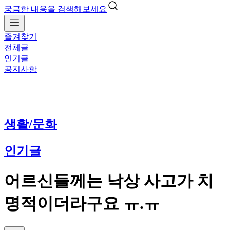
궁금한 내용을 검색해보세요
즐겨찾기
전체글
인기글
공지사항
생활/문화
인기글
어르신들께는 낙상 사고가 치
명적이더라구요 ㅠ.ㅠ