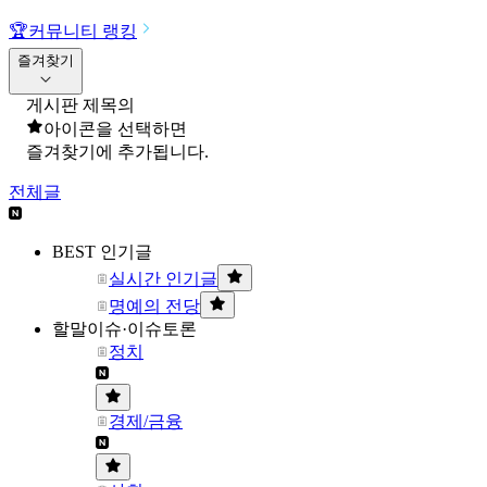
🏆
커뮤니티 랭킹
즐겨찾기
게시판 제목의
아이콘을 선택하면
즐겨찾기에 추가됩니다.
전체글
BEST 인기글
실시간 인기글
명예의 전당
할말이슈·이슈토론
정치
경제/금융