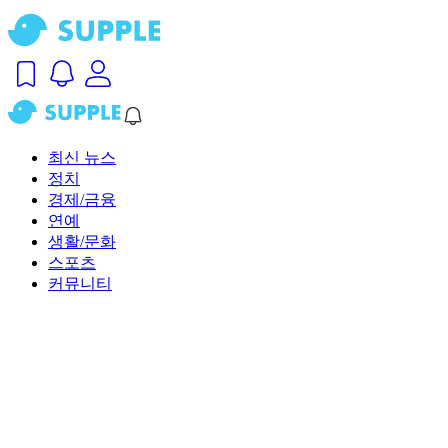
최신 뉴스
정치
경제/금융
연예
생활/문화
스포츠
커뮤니티