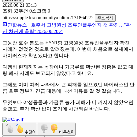
2026.06.21 03:13
조회
32
추천
0
스크랩
0
https://supple.kr/community/culture/131864272
주소복사
연합뉴스
·
호주서 고병원성 조류인플루엔자 첫 확진…"확
산 차단에 총력"
2026.06.20
↗
그동안 호주 본토는 H5N1형 고병원성 조류인플루엔자 확진
사례가 없었던 것으로 알려졌는데, 이번에 처음으로 철새에서
바이러스가 확인됐다고 합니다.
다행히 현재까지는 농장이나 가금류로 확산된 정황은 없고 대
량 폐사 사례도 보고되지 않았다고 하네요.
그래도 이미 여러 나라에서 큰 피해를 일으켰던 바이러스인 만
큼 호주 정부가 긴급 대응에 나선 이유를 알 것 같습니다.
무엇보다 야생동물과 가금류 농가 피해가 더 커지지 않았으면
좋겠고, 추가 확산 없이 조기에 차단되길 바랍니다.
추천
0
비추천
0