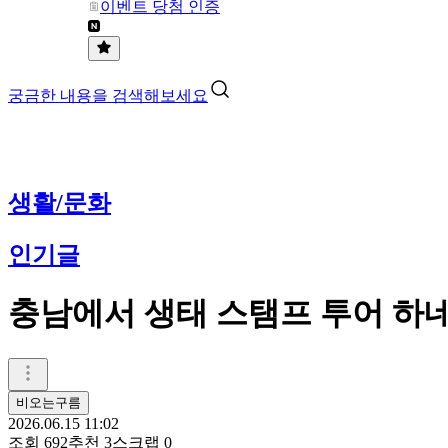
이벤트 당첨 인증
궁금한 내용을 검색해보세요
생활/문화
인기글
충남에서 생태 스탬프 투어 하
비오는구름
2026.06.15 11:02
조회
692
추천
3
스크랩
0