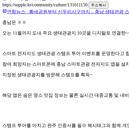
https://supple.kr/community/culture/131611150
주소복사
연합뉴스
·
황새공원부터 신두리사구까지…충남 생태관광 스
충남은 ㅎㅎ
오는 11월까지 도내 주요 생태관광지 10곳을 디지털로 연결한~
스마트 전자지도 생태관광 스탬프 투어 이벤트를 운영한다고 
참여 희망자는 스마트폰에 충남 스마트관광 전자지도 앱을 설
지정된 생태관광지를 방문해 스탬프를 획득~
해당 앱은 숨은 명소 맛집 정보는 물론 실시간 대중교통 및 내비
스탬프 투어를 마치고 완주 인증서를 필수 해시태그와 함께 개인