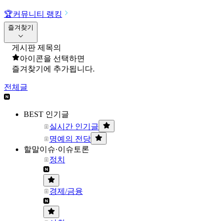
🏆
커뮤니티 랭킹
즐겨찾기
게시판 제목의
아이콘을 선택하면
즐겨찾기에 추가됩니다.
전체글
BEST 인기글
실시간 인기글
명예의 전당
할말이슈·이슈토론
정치
경제/금융