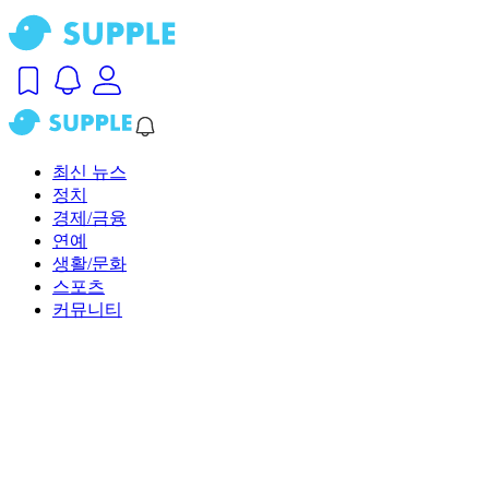
최신 뉴스
정치
경제/금융
연예
생활/문화
스포츠
커뮤니티