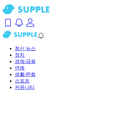
최신 뉴스
정치
경제/금융
연예
생활/문화
스포츠
커뮤니티