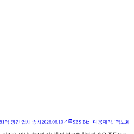
81억 챙긴 업체 송치
2026.06.10
↗
SBS Biz
·
대웅제약, '역노화