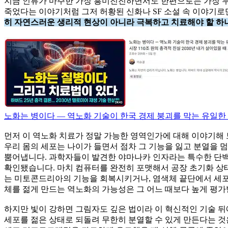
지금 인류가 마주한 가장 흥미진진하면서도 한편으로는 가장 두
죽었다는 이야기처럼 그저 허황된 신화나 SF 소설 속 이야기로
히 자연스러운 생리적 현상이 아니라 극복하고 치료해야 할 하
노화는 병이다 — 역노화 기술이 한국 경제 붕괴를 막는 유일한 해
먼저 이 역노화 치료가 정말 가능한 영역인가에 대해 이야기해
우리 몸의 세포는 나이가 들면서 점차 그 기능을 잃고 분열을 
뿜어냅니다. 과학자들이 발견한 야마나카 인자라는 특수한 단백
확인됐습니다. 마치 컴퓨터를 완전히 포맷해서 공장 초기화 상태
는 미토콘드리아의 기능을 회복시키거나, 염색체 끝단에서 세포
체를 젊게 만드는 역노화의 가능성은 그 어느 때보다 높게 평가
하지만 빛이 강하면 그림자도 깊은 법이라 이 혁신적인 기술 뒤
세포를 젊은 상태로 되돌려 무한히 분열할 수 있게 만든다는 것