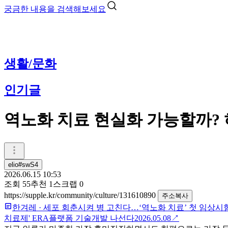
궁금한 내용을 검색해보세요
생활/문화
인기글
역노화 치료 현실화 가능할까? 
elio#swS4
2026.06.15 10:53
조회
55
추천
1
스크랩
0
https://supple.kr/community/culture/131610890
주소복사
한겨레
·
세포 회춘시켜 병 고친다…‘역노화 치료’ 첫 임상시
치료제' ERA플랫폼 기술개발 나선다
2026.05.08
↗