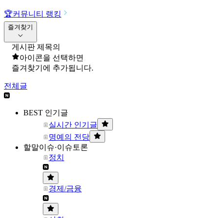
🏆
커뮤니티 랭킹
즐겨찾기
게시판 제목의
아이콘을 선택하면
즐겨찾기에 추가됩니다.
전체글
BEST 인기글
실시간 인기글
명예의 전당
할말이슈·이슈토론
정치
경제/금융