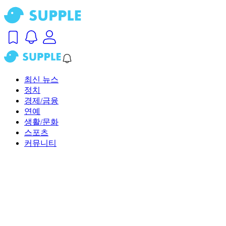
최신 뉴스
정치
경제/금융
연예
생활/문화
스포츠
커뮤니티