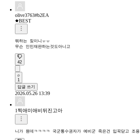
olive3763#b2EA
BEST
뭐하는 짖이니ㅜㅜ

무슨 인민재판하는것도아니고
42
1
답글 쓰기
2026.05.26 13:39
1찍애미애비뒤진고아
니가 뭔데ㅋㅋㅋㅋ 국군통수권자가 예비군 죽은건 입꾹닫고 조용