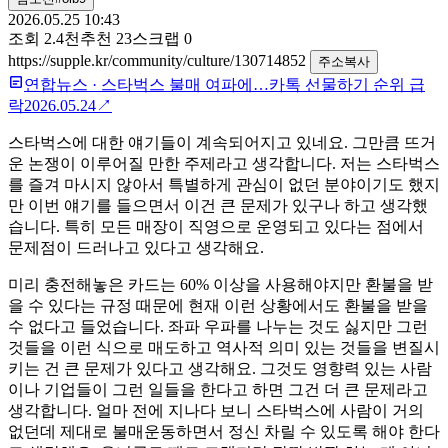
2026.05.25 10:43
조회
2.4천
추천
23
스크랩
0
https://supple.kr/community/culture/130714852
주소복사
연합뉴스
·
스타벅스 불매 여파에…카톡 선물하기 순위 급
락
2026.05.24
↗
스타벅스에 대한 얘기들이 계속되어지고 있네요. 그만큼 뜨거
운 논쟁이 이루어질 만한 주제라고 생각합니다. 저는 스타벅스
를 즐겨 마시지 않아서 특별하게 관심이 없던 분야이기도 했지
만 이번 얘기를 들으면서 이건 큰 문제가 있구나 하고 생각했
습니다. 특히 모든 매장이 직영으로 운영되고 있다는 점에서
문제점이 드러나고 있다고 생각해요.
미리 충전해놓은 카드는 60% 이상을 사용해야지만 환불을 받
을 수 있다는 규정 때문에 현재 이런 상황에서도 환불을 받을
수 없다고 들었습니다. 좌파 우파를 나누는 것도 싫지만 그런
것들을 이런 식으로 매도하고 역사적 의미 있는 것들을 변질시
키는 건 큰 문제가 있다고 생각해요. 그것도 영향력 있는 사람
이나 기업들이 그런 일들을 한다고 하면 그건 더 큰 문제라고
생각합니다. 얼마 전에 지나다 보니 스타벅스에 사람이 거의
없던데 제대로 불매운동하면서 정신 차릴 수 있도록 해야 한다