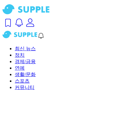
최신 뉴스
정치
경제/금융
연예
생활/문화
스포츠
커뮤니티