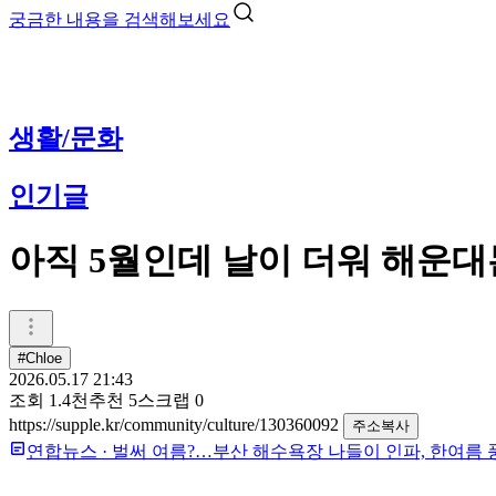
궁금한 내용을 검색해보세요
생활/문화
인기글
아직 5월인데 날이 더워 해운대
#Chloe
2026.05.17 21:43
조회
1.4천
추천
5
스크랩
0
https://supple.kr/community/culture/130360092
주소복사
연합뉴스
·
벌써 여름?…부산 해수욕장 나들이 인파, 한여름 