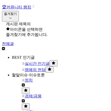
🏆
커뮤니티 랭킹
즐겨찾기
게시판 제목의
아이콘을 선택하면
즐겨찾기에 추가됩니다.
전체글
BEST 인기글
실시간 인기글
명예의 전당
할말이슈·이슈토론
정치
경제/금융