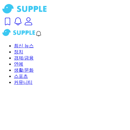
최신 뉴스
정치
경제/금융
연예
생활/문화
스포츠
커뮤니티