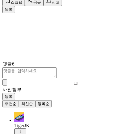
스크랩
공유
신고
목록
댓글
6
사진첨부
등록
추천순
최신순
등록순
TigerJK