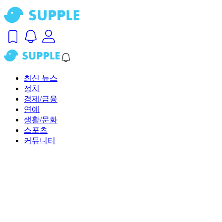
최신 뉴스
정치
경제/금융
연예
생활/문화
스포츠
커뮤니티