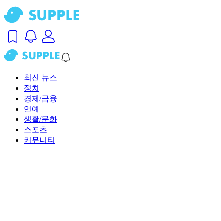
최신 뉴스
정치
경제/금융
연예
생활/문화
스포츠
커뮤니티