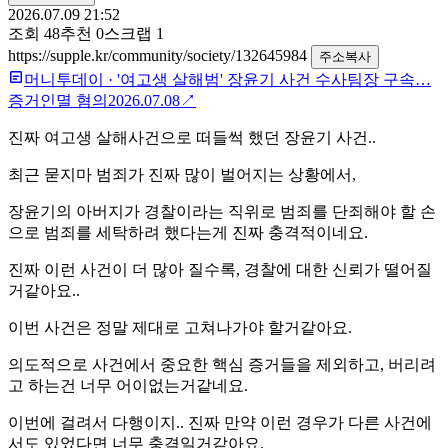
2026.07.09 21:52
조회
48
추천
0
스크랩
1
https://supple.kr/community/society/132645984
주소복사
머니투데이
·
'여고생 살해범' 장윤기 사건 수사팀장 구속…
증거인멸 혐의
2026.07.08
↗
진짜 여고생 살해사건으로 떠들썩 했던 장윤기 사건..
최근 묻지마 범죄가 진짜 많이 벌어지는 상황에서,
장윤기의 아버지가 경찰이라는 직위로 범죄를 단죄해야 할 손
으로 범죄를 세탁하려 했다는게 진짜 충격적이네요.
진짜 이런 사건이 더 많아 질수록, 경찰에 대한 신뢰가 떨어질
거같아요..
이번 사건은 정말 제대로 고쳐나가야 할거같아요.
의도적으로 사건에서 중요한 핵심 증거들을 제외하고, 버리려
고 하는건 너무 어이없는거같네요.
이번에 걸려서 다행이지.. 진짜 만약 이런 경우가 다른 사건에
서도 있었다면 너무 충격일거같아요.