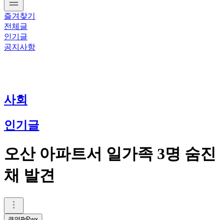
즐겨찾기
전체글
인기글
공지사항
사회
인기글
오산 아파트서 일가족 3명 숨진
채 발견
큰영#rPwx