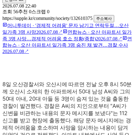
2026.07.08 22:40
조회
56
추천
0
스크랩
0
https://supple.kr/community/society/132610375
주소복사
머니투데이
·
'경제적 어려움' 문자 남기고 연락두절…오산
일가족 3명 사망
2026.07.08
↗
연합뉴스
·
오산 아파트서 일가
족 3명 사망…경제적 어려움 호소 정황(종합)
2026.07.08
↗
연
합뉴스
·
오산 아파트서 일가족 3명 숨진 채 발견…경찰 수사
2026.07.08
↗
8일 오산경찰서와 오산시에 따르면 전날 오후 8시 50분
께 오산시 소재의 한 아파트에서 50대 남성 A씨와 그의
50대 아내, 20대 아들 등 3명이 숨져 있는 것을 출동한
경찰이 발견했다.
경찰은 A씨의 지인으로부터 "A씨가
신변을 비관하는 내용의 문자 메시지를 보냈다"는 112
신고를 받고 현장에 출동했다.
해당 문자 메시지에는 경
제적 어려움을 호소하며 사망을 암시하는 내용이 담겨
있었던 것으로 전해졌다.
아파트 내부에서도 사업 등으