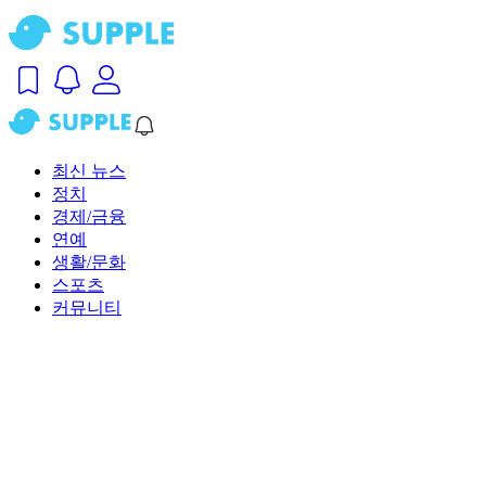
최신 뉴스
정치
경제/금융
연예
생활/문화
스포츠
커뮤니티