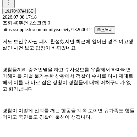
19170407#416E
2026.07.08 17:18
조회
40
추천
2
스크랩
0
https://supple.kr/community/society/132600111
주소복사
저도 보안수사권 폐지 찬성했지만 최근에 일어난 광주 여고생
살인 사건 보고 입장이 바뀌었네요
경찰들끼리 증거인멸을 하고 수사정보를 유출해서 하마터면
가해자를 처벌 불가능한 상황에서 검찰이 수사를 다시 제대로
해서 이를 다 바로 잡은 상황이 경찰들에 대해 어처구니가 없
고 화가납니다
경찰이 이렇게 신뢰를 깨는 행동을 계속 보이면 유가족도 힘들
어지고 국민들도 경찰에 불신이 생깁니다.