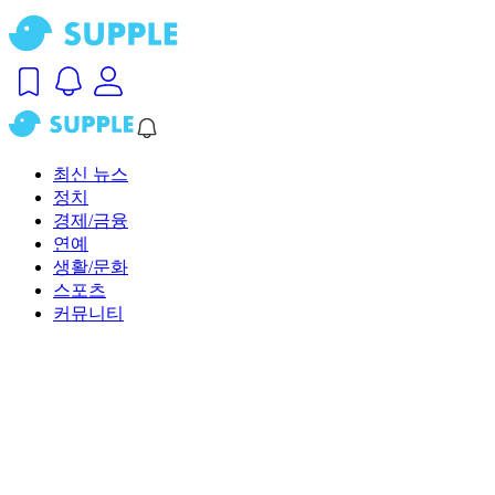
최신 뉴스
정치
경제/금융
연예
생활/문화
스포츠
커뮤니티