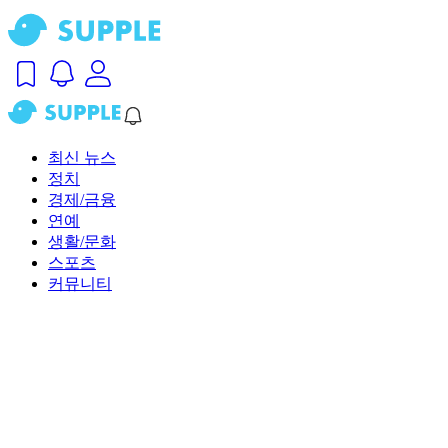
최신 뉴스
정치
경제/금융
연예
생활/문화
스포츠
커뮤니티