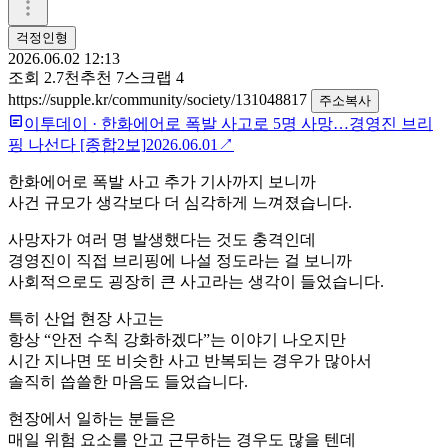
걱정인형
2026.06.02 12:13
조회
2.7천
추천
7
스크랩
4
https://supple.kr/community/society/131048817
주소복사
이투데이
·
한화에어로 폭발 사고로 5명 사망…경영진 브리
핑 나선다 [종합2보]
2026.06.01
↗
한화에어로 폭발 사고 추가 기사까지 보니까
사건 규모가 생각보다 더 심각하게 느껴졌습니다.
사망자가 여러 명 발생했다는 것도 충격인데
경영진이 직접 브리핑에 나설 정도라는 걸 보니까
사회적으로도 굉장히 큰 사고라는 생각이 들었습니다.
특히 산업 현장 사고는
항상 “안전 수칙 강화하겠다”는 이야기 나오지만
시간 지나면 또 비슷한 사고 반복되는 경우가 많아서
솔직히 씁쓸한 마음도 들었습니다.
현장에서 일하는 분들은
매일 위험 요소를 안고 근무하는 경우도 많을 텐데