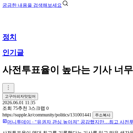
궁금한 내용을 검색해보세요
정치
인기글
사전투표율이 높다는 기사 너무
고구마피자맛있어
2026.06.01 11:35
조회
75
추천
3
스크랩
0
https://supple.kr/community/politics/131001441
주소복사
머니투데이
·
"유권자 관심 높아져" 공감했지만…최고 사전투
사전투표율이 역대 최고를 기록했다는 기사를 읽고 많은 생각을