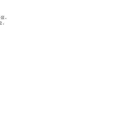
.  

.  