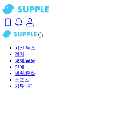
최신 뉴스
정치
경제/금융
연예
생활/문화
스포츠
커뮤니티