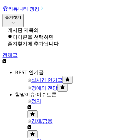
🏆
커뮤니티 랭킹
즐겨찾기
게시판 제목의
아이콘을 선택하면
즐겨찾기에 추가됩니다.
전체글
BEST 인기글
실시간 인기글
명예의 전당
할말이슈·이슈토론
정치
경제/금융