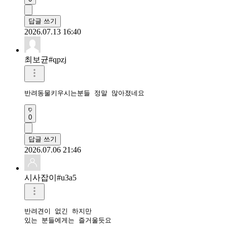
답글 쓰기
2026.07.13 16:40
최보균#qpzj
반려동물키우시는분들 정말 많아졌네요
0
답글 쓰기
2026.07.06 21:46
시사잡이#u3a5
반려견이 없긴 하지만

있는 분들에게는 즐거울듯요