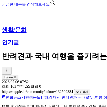
궁금한 내용을 검색해보세요
생활/문화
인기글
반려견과 국내 여행을 즐기려는
fofoww11
2026.07.06 07:52
조회
103
추천
2
스크랩
0
https://supple.kr/community/culture/132502384
주소복사
연합뉴스
·
[반려동물] "해외 대신 반려견과 국내로"…여름 성
여름 휴가철을 맞아 반려견과 함께 국내 여행을 즐기려는 이들이