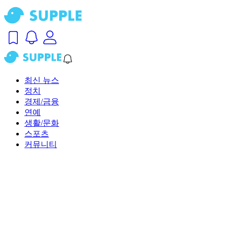
최신 뉴스
정치
경제/금융
연예
생활/문화
스포츠
커뮤니티