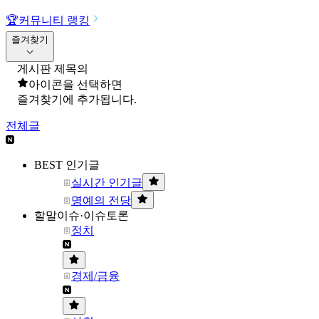
🏆
커뮤니티 랭킹
즐겨찾기
게시판 제목의
아이콘을 선택하면
즐겨찾기에 추가됩니다.
전체글
BEST 인기글
실시간 인기글
명예의 전당
할말이슈·이슈토론
정치
경제/금융