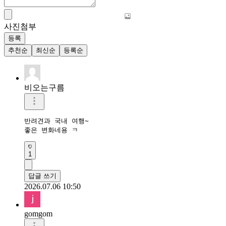
사진첨부
등록
추천순
최신순
등록순
비오는구름
반려견과 국내 여행~

좋은 변화네용 ㅋ
1
답글 쓰기
2026.07.06 10:50
gomgom