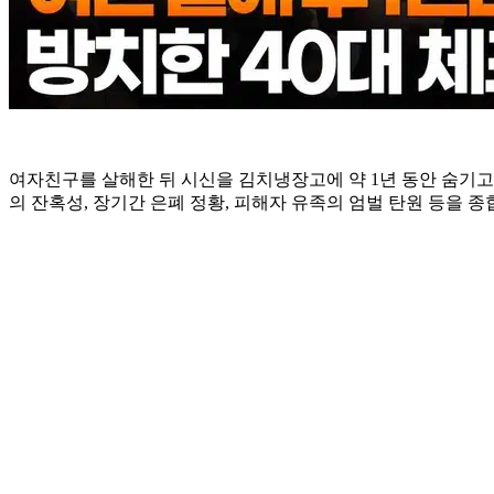
여자친구를 살해한 뒤 시신을 김치냉장고에 약 1년 동안 숨기고
의 잔혹성, 장기간 은폐 정황, 피해자 유족의 엄벌 탄원 등을