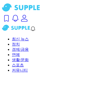
최신 뉴스
정치
경제/금융
연예
생활/문화
스포츠
커뮤니티