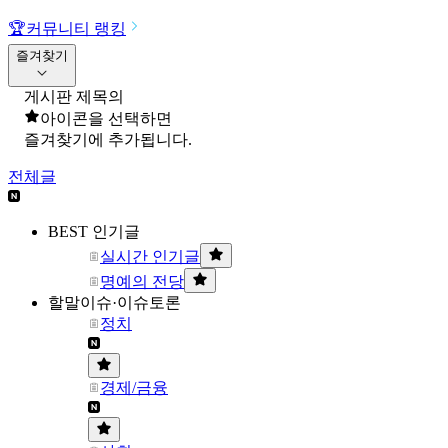
🏆
커뮤니티 랭킹
즐겨찾기
게시판 제목의
아이콘을 선택하면
즐겨찾기에 추가됩니다.
전체글
BEST 인기글
실시간 인기글
명예의 전당
할말이슈·이슈토론
정치
경제/금융