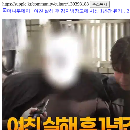
https://supple.kr/community/culture/130393183
주소복사
머니투데이
·
여친 살해 후 김치냉장고에 시신 1년간 유기…2심