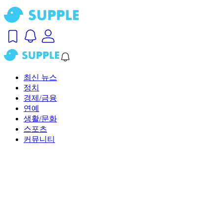
최신 뉴스
정치
경제/금융
연예
생활/문화
스포츠
커뮤니티