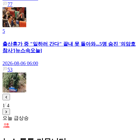
77
5
출산휴가 중 "일하러 간다" 끝내 못 돌아와...5명 숨진 '의암호
참사'[뉴스속오늘]
2026-08-06 06:00
53
1
4
오늘 급상승