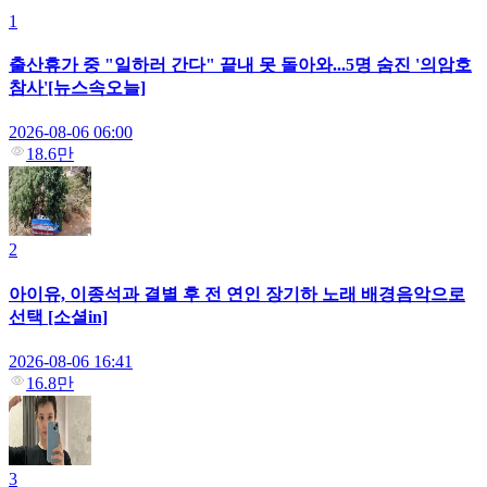
1
출산휴가 중 "일하러 간다" 끝내 못 돌아와...5명 숨진 '의암호
참사'[뉴스속오늘]
2026-08-06 06:00
18.6만
2
아이유, 이종석과 결별 후 전 연인 장기하 노래 배경음악으로
선택 [소셜in]
2026-08-06 16:41
16.8만
3