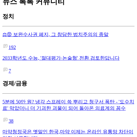
뉴스 톡톡 커뮤니티
정치
⚖️😡 보완수사권 폐지, 그 참담한 법치주의의 종말
192
2033학년도 수능, '절대평가·논술형' 전환 검토한답니다
7
경제/금융
5분에 50만 원? 냉각 스프레이 쓱 뿌리고 청구서 폭탄 - '도수치
료' 막았더니 더 기괴한 괴물이 되어 돌아온 의료계의 꼼수
38
마약청정국은 옛말인 한국,마약 이제는 온라인 유통망 차단이