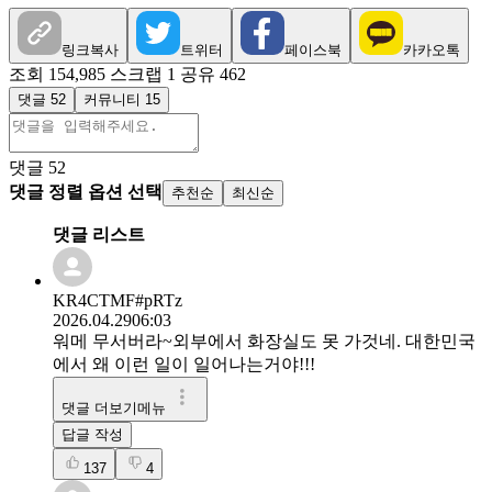
링크복사
트위터
페이스북
카카오톡
조회 154,985
스크랩 1
공유 462
댓글 52
커뮤니티 15
댓글
52
댓글 정렬 옵션 선택
추천순
최신순
댓글 리스트
KR4CTMF#pRTz
2026.04.29
06:03
워메 무서버라~외부에서 화장실도 못 가것네. 대한민국
에서 왜 이런 일이 일어나는거야!!!
댓글 더보기메뉴
답글 작성
137
4