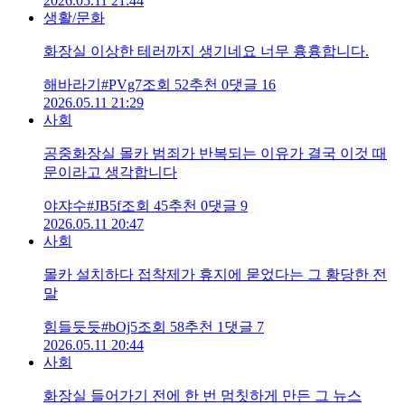
2026.05.11 21:44
생활/문화
화장실 이상한 테러까지 생기네요 너무 흉흉합니다.
해바라기#PVg7
조회
52
추천
0
댓글
16
2026.05.11 21:29
사회
공중화장실 몰카 범죄가 반복되는 이유가 결국 이것 때
문이라고 생각합니다
야쟈수#JB5f
조회
45
추천
0
댓글
9
2026.05.11 20:47
사회
몰카 설치하다 접착제가 휴지에 묻었다는 그 황당한 전
말
힘들듯듯#bOj5
조회
58
추천
1
댓글
7
2026.05.11 20:44
사회
화장실 들어가기 전에 한 번 멈칫하게 만든 그 뉴스