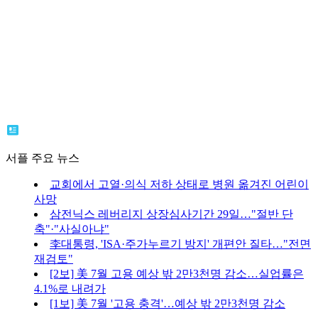
서플 주요 뉴스
교회에서 고열·의식 저하 상태로 병원 옮겨진 어린이
사망
삼전닉스 레버리지 상장심사기간 29일…"절반 단
축"·"사실아냐"
李대통령, 'ISA·주가누르기 방지' 개편안 질타…"전면
재검토"
[2보] 美 7월 고용 예상 밖 2만3천명 감소…실업률은
4.1%로 내려가
[1보] 美 7월 '고용 충격'…예상 밖 2만3천명 감소