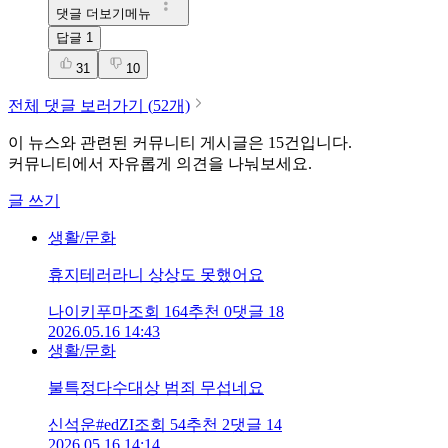
댓글 더보기메뉴
답글
1
31
10
전체 댓글 보러가기 (
52
개)
이 뉴스와 관련된 커뮤니티 게시글은
15
건입니다.
커뮤니티에서 자유롭게 의견을 나눠보세요.
글 쓰기
생활/문화
휴지테러라니 상상도 못했어요
나이키푸마
조회
164
추천
0
댓글
18
2026.05.16 14:43
생활/문화
불특정다수대상 범죄 무섭네요
신석운#edZI
조회
54
추천
2
댓글
14
2026.05.16 14:14