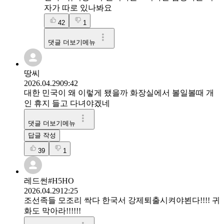
자가 따로 있나봐요
42
1
댓글 더보기메뉴
땅씨
2026.04.29
09:42
대한 민국이 왜 이렇게 됐을까 화장실에서 볼일볼때 개
인 휴지 들고 다녀야겠네
댓글 더보기메뉴
답글 작성
39
1
레드썬#H5HO
2026.04.29
12:25
조선족들 모조리 싹다 한국서 강제퇴출시켜야뵌다!!!! 귀
화도 막아라!!!!!!