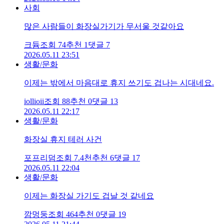
사회
많은 사람들이 화장실가기가 무서울 것같아요
크듐
조회
74
추천
1
댓글
7
2026.05.11 23:51
생활/문화
이제는 밖에서 마음대로 휴지 쓰기도 겁나는 시대네요.
iollioii
조회
88
추천
0
댓글
13
2026.05.11 22:17
생활/문화
화장실 휴지 테러 사건
포프리덤
조회
7.4천
추천
6
댓글
17
2026.05.11 22:04
생활/문화
이제는 화장실 가기도 겁날 것 같네요
깜멍둥
조회
464
추천
0
댓글
19