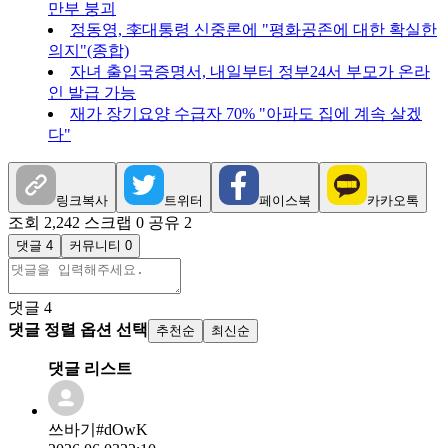
만부 붕괴
정동영, 李대통령 신중론에 "평화공존에 대한 확실한
의지"(종합)
자녀 출입국증명서, 내일부터 정부24서 부모가 온라
인 발급 가능
재가 장기요양 수급자 70% "아파도 집에 계속 살겠
다"
링크복사
트위터
페이스북
카카오톡
조회 2,242
스크랩 0
공유 2
댓글 4
커뮤니티 0
댓글
4
댓글 정렬 옵션 선택
추천순
최신순
댓글 리스트
쓰바기#dOwK