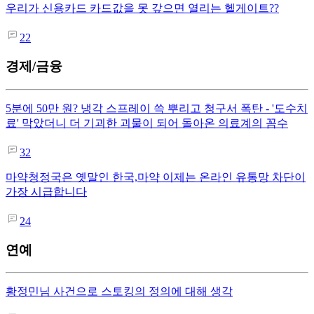
우리가 신용카드 카드값을 못 갚으면 열리는 헬게이트??
22
경제/금융
5분에 50만 원? 냉각 스프레이 쓱 뿌리고 청구서 폭탄 - '도수치
료' 막았더니 더 기괴한 괴물이 되어 돌아온 의료계의 꼼수
32
마약청정국은 옛말인 한국,마약 이제는 온라인 유통망 차단이
가장 시급합니다
24
연예
황정민님 사건으로 스토킹의 정의에 대해 생각