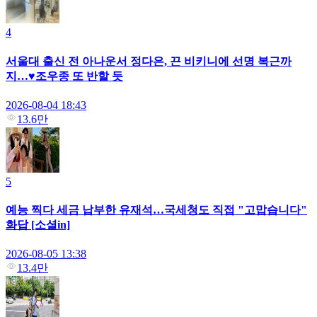
4
서울대 출신 전 아나운서 정다은, 끈 비키니에 선명 복근까
지…♥조우종 또 반할 듯
2026-08-04 18:43
13.6만
5
예능 찍다 세금 납부한 유재석…국세청도 직접 "고맙습니다"
화답 [소셜in]
2026-08-05 13:38
13.4만