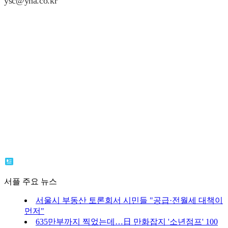
ysc@yna.co.kr
서플 주요 뉴스
서울시 부동산 토론회서 시민들 "공급·전월세 대책이
먼저"
635만부까지 찍었는데…日 만화잡지 '소년점프' 100