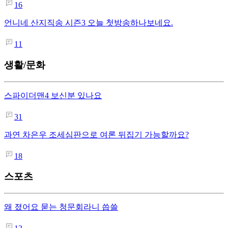
16
언니네 산지직송 시즌3 오늘 첫방송하나보네요.
11
생활/문화
스파이더맨4 보신분 있나요
31
과연 차은우 조세심판으로 여론 뒤집기 가능할까요?
18
스포츠
왜 졌어요 묻는 청문회라니 씁쓸