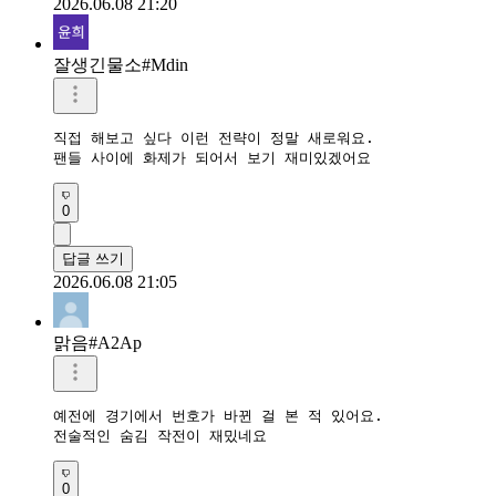
2026.06.08 21:20
잘생긴물소#Mdin
직접 해보고 싶다 이런 전략이 정말 새로워요.

팬들 사이에 화제가 되어서 보기 재미있겠어요
0
답글 쓰기
2026.06.08 21:05
맑음#A2Ap
예전에 경기에서 번호가 바뀐 걸 본 적 있어요.

전술적인 숨김 작전이 재밌네요
0