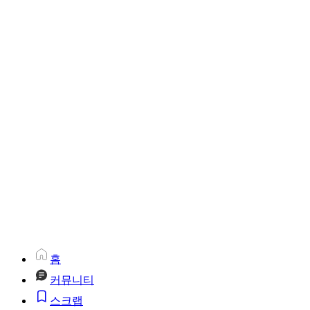
홈
커뮤니티
스크랩