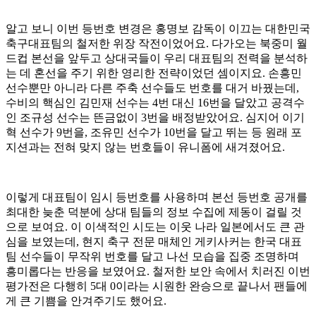
알고 보니 이번 등번호 변경은 홍명보 감독이 이끄는 대한민국
축구대표팀의 철저한 위장 작전이었어요. 다가오는 북중미 월
드컵 본선을 앞두고 상대국들이 우리 대표팀의 전력을 분석하
는 데 혼선을 주기 위한 영리한 전략이었던 셈이지요. 손흥민
선수뿐만 아니라 다른 주축 선수들도 번호를 대거 바꿨는데,
수비의 핵심인 김민재 선수는 4번 대신 16번을 달았고 공격수
인 조규성 선수는 뜬금없이 3번을 배정받았어요. 심지어 이기
혁 선수가 9번을, 조유민 선수가 10번을 달고 뛰는 등 원래 포
지션과는 전혀 맞지 않는 번호들이 유니폼에 새겨졌어요.
이렇게 대표팀이 임시 등번호를 사용하며 본선 등번호 공개를
최대한 늦춘 덕분에 상대 팀들의 정보 수집에 제동이 걸릴 것
으로 보여요. 이 이색적인 시도는 이웃 나라 일본에서도 큰 관
심을 보였는데, 현지 축구 전문 매체인 게키사커는 한국 대표
팀 선수들이 무작위 번호를 달고 나선 모습을 집중 조명하며
흥미롭다는 반응을 보였어요. 철저한 보안 속에서 치러진 이번
평가전은 다행히 5대 0이라는 시원한 완승으로 끝나서 팬들에
게 큰 기쁨을 안겨주기도 했어요.