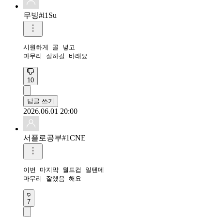
무빙#l1Su
시원하게 골 넣고

마무리 잘하길 바래요
10
답글 쓰기
2026.06.01 20:00
서플로공부#1CNE
이번 마지막 월드컵 일텐데

마무리 잘했음 해요
7