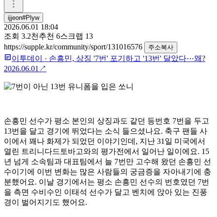
ijjeon#Plyw
2026.06.01 18:04
조회
3.2천
추천
6
스크랩
13
https://supple.kr/community/sport/131016576
주소복사
이투데이
·
손흥민, 상징 '7번' 포기하고 '13번' 달았다⋯왜?
2026.06.01
↗
손흥민 선수가 평소 본인의 상징과도 같던 등번호 7번을 두고
13번을 달고 경기에 뛰었다는 소식 들으셨나요. 축구 팬들 사
이에서 꽤나 화제가 되었던 이야기인데, 지난 31일 미국에서
열린 트리니다드토바고와의 평가전에서 일어난 일이에요. 15
년 넘게 소속팀과 대표팀에서 늘 7번만 고수해 왔던 손흥민 선
수이기에 이번 변화는 많은 사람들의 궁금증을 자아내기에 충
분했어요. 이날 경기에서는 평소 손흥민 선수의 번호였던 7번
을 측면 수비수인 이태석 선수가 달고 벤치에 앉아 있는 진풍
경이 벌어지기도 했어요.