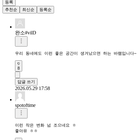
등록
추천순
최신순
등록순
완소#vilD
우리 동네에도 이런 좋은 공간이 생겨났으면 하는 바램입니다~
8
답글 쓰기
2026.05.29 17:58
spotoftime
이런 작은 변화 넘 조으네요 ㅎ

좋아유 ㅎㅎ