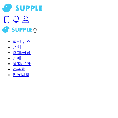
최신 뉴스
정치
경제/금융
연예
생활/문화
스포츠
커뮤니티