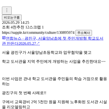
비오는구름
2026.05.29 14:25
조회
4천
추천
12
스크랩
1
https://supple.kr/community/culture/130895974
주소복사
연합뉴스
·
광진구, 서울양남초에 첫 주민개방형 학교도서
관 만든다
2026.05.27
↗
서울 광진구가 서울양남초등학교와 업무협약을 맺고
학교 도서관을 지역 주민에게 개방하는 사업을 추진한대요~~
이번 사업은 관내 학교 도서관을 주민들의 학습 거점으로 활용
하는
광진구의 첫 번째 사례로!!
구에서 교육경비 2억 5천만 원을 지원해 노후화된 도서관 시설
을 리모델링하고