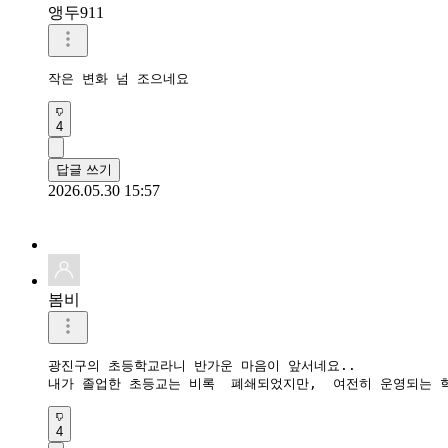
앵두911
작은 변화 넘 조으네요
4
답글 쓰기
2026.05.30 15:57
봄비
광진구의 초등학교라니 반가운 마음이 앞서네요..

내가 졸업한 초등교는 비록  폐쇄되었지만,  여전히 운영되는 
4