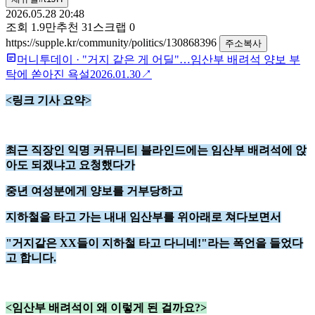
2026.05.28 20:48
조회
1.9만
추천
31
스크랩
0
https://supple.kr/community/politics/130868396
주소복사
머니투데이
·
"거지 같은 게 어딜"…임산부 배려석 양보 부
탁에 쏟아진 욕설
2026.01.30
↗
<링크 기사 요약>
최근 직장인 익명 커뮤니티 블라인드에는 임산부 배려석에 앉
아도 되겠냐고 요청했다가
중년 여성분에게 양보를 거부당하고
지하철을 타고 가는 내내 임산부를 위아래로 쳐다보면서
"거지같은 XX들이 지하철 타고 다니네!"라는 폭언을 들었다
고 합니다.
<임산부 배려석이 왜 이렇게 된 걸까요?>