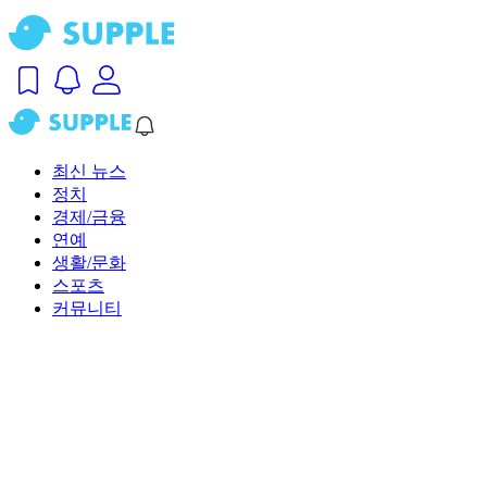
최신 뉴스
정치
경제/금융
연예
생활/문화
스포츠
커뮤니티