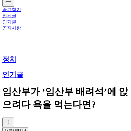
즐겨찾기
전체글
인기글
공지사항
정치
인기글
임산부가 ‘임산부 배려석’에 앉
으려다 욕을 먹는다면?
채규일#t1JH