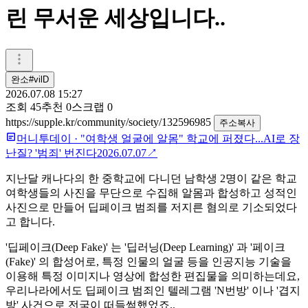
린 무서운 세상입니다..
완소#vilD
2026.07.08 15:27
조회
45
추천
0
스크랩
0
https://supple.kr/community/society/132596985
주소복사
머니투데이
·
"여학생 얼굴에 알몸" 학교에 퍼졌다...AI로 장
난질? '범죄' 번진다
2026.07.07
↗
지난달 캐나다의 한 중학교에 다니던 남학생 2명이 같은 학교
여학생들의 사진을 무단으로 수집해 알몸과 합성하고 성적인
사진으로 만들어 딥페이크 범죄를 저지른 혐의로 기소되었다
고 합니다.
'딥페이크(Deep Fake)' 는 '딥러닝(Deep Learning)' 과 '페이크
(Fake)' 의 합성어로, 특정 인물의 얼굴 등을 인공지능 기술을
이용해 특정 이미지나 영상에 합성한 편집물을 의미하는데요,
우리나라에서도 딥페이크 범죄인 텔레그램 'N번방' 이나 '겹지
방' 사건으로 전국이 떠들썩했었죠..