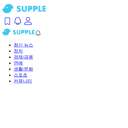
최신 뉴스
정치
경제/금융
연예
생활/문화
스포츠
커뮤니티