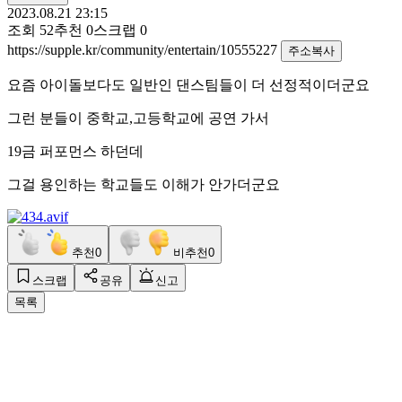
2023.08.21 23:15
조회
52
추천
0
스크랩
0
https://supple.kr/community/entertain/10555227
주소복사
요즘 아이돌보다도 일반인 댄스팀들이 더 선정적이더군요
그런 분들이 중학교,고등학교에 공연 가서
19금 퍼포먼스 하던데
그걸 용인하는 학교들도 이해가 안가더군요
추천
0
비추천
0
스크랩
공유
신고
목록