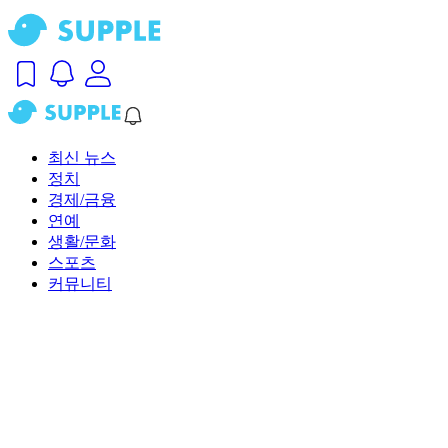
최신 뉴스
정치
경제/금융
연예
생활/문화
스포츠
커뮤니티