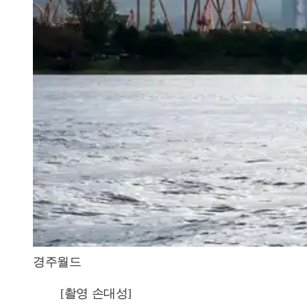
경주월드
[촬영 손대성]