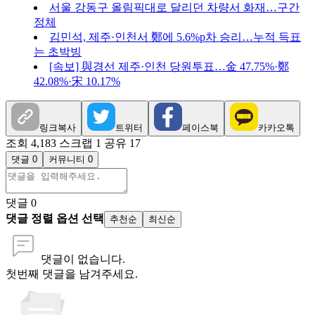
서울 강동구 올림픽대로 달리던 차량서 화재…구간
정체
김민석, 제주·인천서 鄭에 5.6%p차 승리…누적 득표
는 초박빙
[속보] 與경선 제주·인천 당원투표…金 47.75%·鄭
42.08%·宋 10.17%
링크복사
트위터
페이스북
카카오톡
조회 4,183
스크랩 1
공유 17
댓글 0
커뮤니티 0
댓글
0
댓글 정렬 옵션 선택
추천순
최신순
댓글이 없습니다.
첫번째 댓글을 남겨주세요.