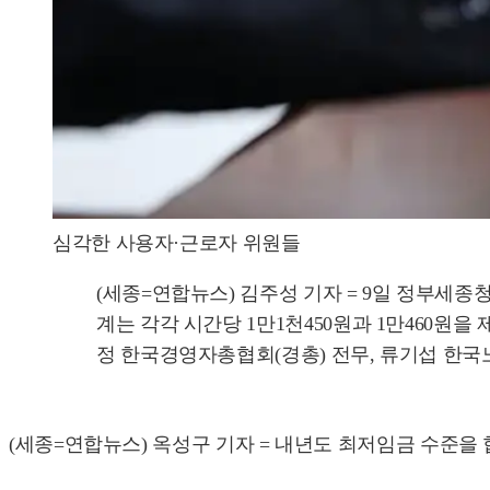
심각한 사용자·근로자 위원들
(세종=연합뉴스) 김주성 기자 = 9일 정부세
계는 각각 시간당 1만1천450원과 1만460원
정 한국경영자총협회(경총) 전무, 류기섭 한국노총 사무
(세종=연합뉴스) 옥성구 기자 = 내년도 최저임금 수준을 