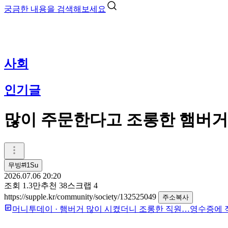
궁금한 내용을 검색해보세요
사회
인기글
많이 주문한다고 조롱한 햄버거
무빙#l1Su
2026.07.06 20:20
조회
1.3만
추천
38
스크랩
4
https://supple.kr/community/society/132525049
주소복사
머니투데이
·
햄버거 많이 시켰더니 조롱한 직원…영수증에 적