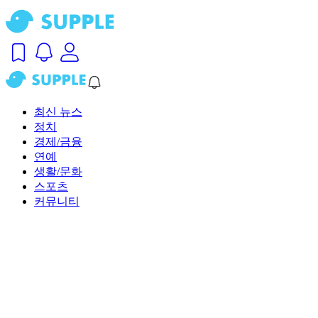
최신 뉴스
정치
경제/금융
연예
생활/문화
스포츠
커뮤니티