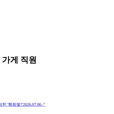
 가게 직원
힌 '햄최몇?'
2026.07.06
↗