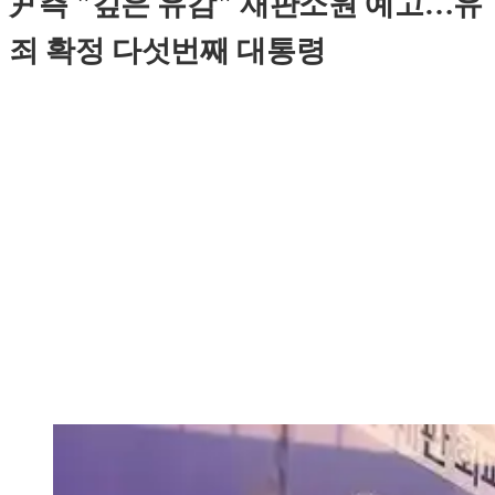
尹측 "깊은 유감" 재판소원 예고…유
죄 확정 다섯번째 대통령