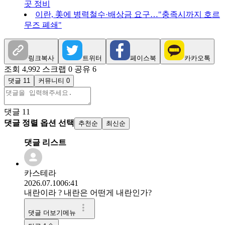
곳 정비
이란, 美에 병력철수·배상금 요구…"충족시까지 호르
무즈 폐쇄"
링크복사
트위터
페이스북
카카오톡
조회 4,992
스크랩 0
공유 6
댓글 11
커뮤니티 0
댓글
11
댓글 정렬 옵션 선택
추천순
최신순
댓글 리스트
카스테라
2026.07.10
06:41
내란이라 ? 내란은 어떤게 내란인가?
댓글 더보기메뉴