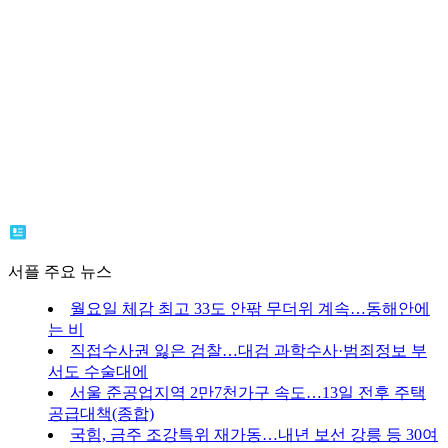
서플 주요 뉴스
월요일 체감 최고 33도 안팎 무더위 계속…동해안에
는 비
직접수사권 잃은 검찰…대검 과학수사·범죄정보 부
서도 수술대에
서울 준공업지역 2만7천가구 속도…13일 전후 주택
공급대책(종합)
국힘, 금주 조강특위 재가동…내년 보선 강릉 등 30여