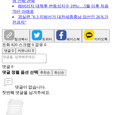
명 안팎 관측
레버리지 대책후 변동성지수 19%↓…5월 이후 처음
70선 아래로
경실련 "6·3 지방선거 대전세종충남 당선인 26％가
전과자"
링크복사
트위터
페이스북
카카오톡
조회 820
스크랩 0
공유 0
댓글 0
커뮤니티 0
댓글
0
댓글 정렬 옵션 선택
추천순
최신순
댓글이 없습니다.
첫번째 댓글을 남겨주세요.