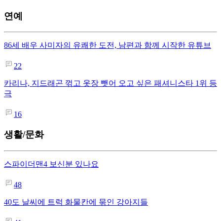
연예
86세 배우 사미자의 유쾌한 도전, 남편과 함께 시작한 유튜브
22
카리나, 지드래곤 꺾고 옷장 뺏어 오고 싶은 패셔니스타 1위 등
극
16
생활/문화
스파이더맨4 보신분 있나요
48
40도 날씨에 트럭 화물칸에 묶인 강아지들