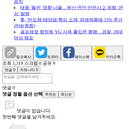
송치
태풍 '돌핀' 영향 너울…부산 연안 안전사고 위험 '관
심' 발령
美, '반도체·태양광 핵심 소재' 파생제품에 15% 추가
관세(종합)
골프채로 합정동 YG 사옥 출입문 쾅쾅…경찰, 20대
여성 체포
링크복사
트위터
페이스북
카카오톡
조회 1,319
스크랩 0
공유 9
댓글 0
커뮤니티 0
댓글
0
댓글 정렬 옵션 선택
추천순
최신순
댓글이 없습니다.
첫번째 댓글을 남겨주세요.