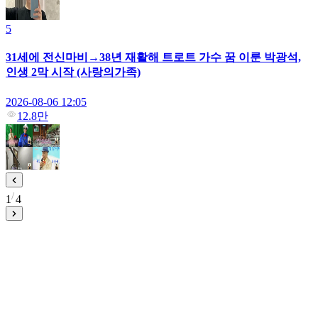
5
31세에 전신마비→38년 재활해 트로트 가수 꿈 이룬 박광석,
인생 2막 시작 (사랑의가족)
2026-08-06 12:05
12.8만
1
4