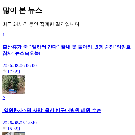
많이 본 뉴스
최근 24시간 동안 집계한 결과입니다.
1
출산휴가 중 "일하러 간다" 끝내 못 돌아와...5명 숨진 '의암호
참사'[뉴스속오늘]
2026-08-06 06:00
17.6만
2
'입원환자 7명 사망' 울산 반구대병원 폐원 수순
2026-08-05 14:49
15.3만