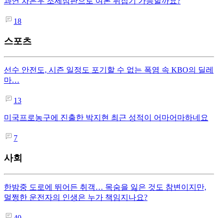
과연 차은우 조세심판으로 여론 뒤집기 가능할까요?
18
스포츠
선수 안전도, 시즌 일정도 포기할 수 없는 폭염 속 KBO의 딜레
마…
13
미국프로농구에 진출한 박지현 최근 성적이 어마어마하네요
7
사회
한밤중 도로에 뛰어든 취객… 목숨을 잃은 것도 참변이지만,
멀쩡한 운전자의 인생은 누가 책임지나요?
40