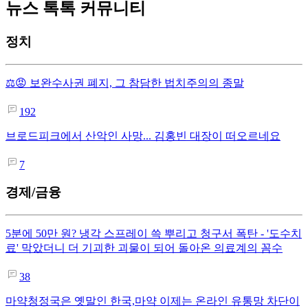
뉴스 톡톡 커뮤니티
정치
⚖️😡 보완수사권 폐지, 그 참담한 법치주의의 종말
192
브로드피크에서 산악인 사망... 김홍빈 대장이 떠오르네요
7
경제/금융
5분에 50만 원? 냉각 스프레이 쓱 뿌리고 청구서 폭탄 - '도수치
료' 막았더니 더 기괴한 괴물이 되어 돌아온 의료계의 꼼수
38
마약청정국은 옛말인 한국,마약 이제는 온라인 유통망 차단이