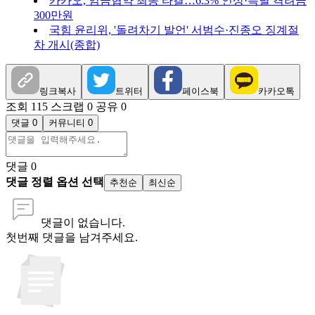
카카오, 임금협약 최종 타결…6.3% 인상·특별 격려금
300만원
국힘 윤리위, '돌려차기 발언' 서범수·진종오 징계절
차 개시(종합)
링크복사
트위터
페이스북
카카오톡
조회 115
스크랩 0
공유 0
댓글 0
커뮤니티 0
댓글
0
댓글 정렬 옵션 선택
추천순
최신순
댓글이 없습니다.
첫번째 댓글을 남겨주세요.