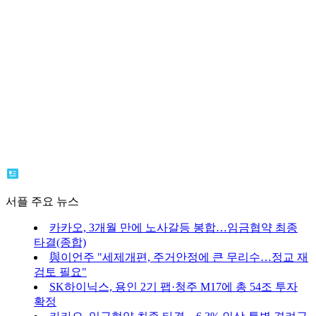
서플 주요 뉴스
카카오, 3개월 만에 노사갈등 봉합…임금협약 최종
타결(종합)
與이언주 "세제개편, 주거안정에 큰 무리수…정교 재
검토 필요"
SK하이닉스, 용인 2기 팹·청주 M17에 총 54조 투자
확정