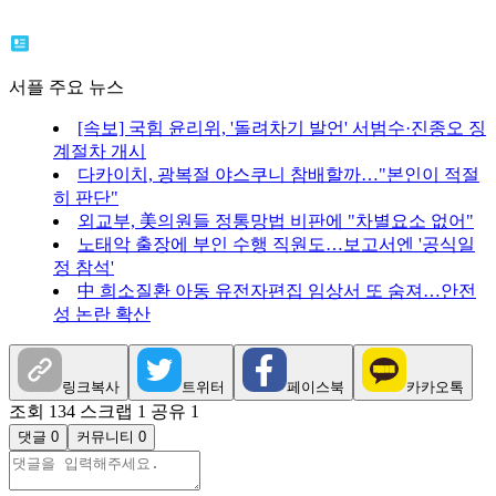
서플 주요 뉴스
[속보] 국힘 윤리위, '돌려차기 발언' 서범수·진종오 징
계절차 개시
다카이치, 광복절 야스쿠니 참배할까…"본인이 적절
히 판단"
외교부, 美의원들 정통망법 비판에 "차별요소 없어"
노태악 출장에 부인 수행 직원도…보고서엔 '공식일
정 참석'
中 희소질환 아동 유전자편집 임상서 또 숨져…안전
성 논란 확산
링크복사
트위터
페이스북
카카오톡
조회 134
스크랩 1
공유 1
댓글 0
커뮤니티 0