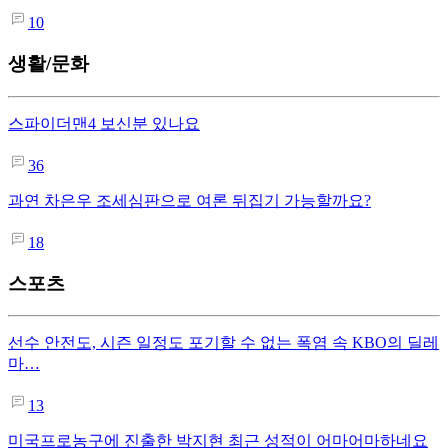
10
생활/문화
스파이더맨4 보신분 있나요
36
과연 차은우 조세심판으로 여론 뒤집기 가능할까요?
18
스포츠
선수 안전도, 시즌 일정도 포기할 수 없는 폭염 속 KBO의 딜레
마…
13
미국프로농구에 진출한 박지현 최근 성적이 어마어마하네요