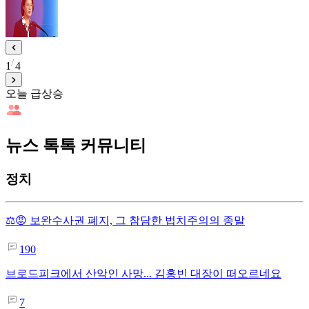
1
4
오늘 급상승
뉴스 톡톡 커뮤니티
정치
⚖️😡 보완수사권 폐지, 그 참담한 법치주의의 종말
190
브로드피크에서 산악인 사망... 김홍빈 대장이 떠오르네요
7