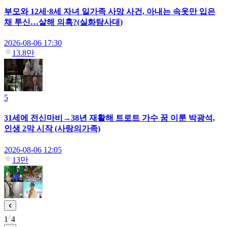
부모와 12세·8세 자녀 일가족 사망 사건, 아내는 속옷만 입은
채 투신…살해 의혹?(실화탐사대)
2026-08-06 17:30
13.8만
5
31세에 전신마비→38년 재활해 트로트 가수 꿈 이룬 박광석,
인생 2막 시작 (사랑의가족)
2026-08-06 12:05
13만
1
4