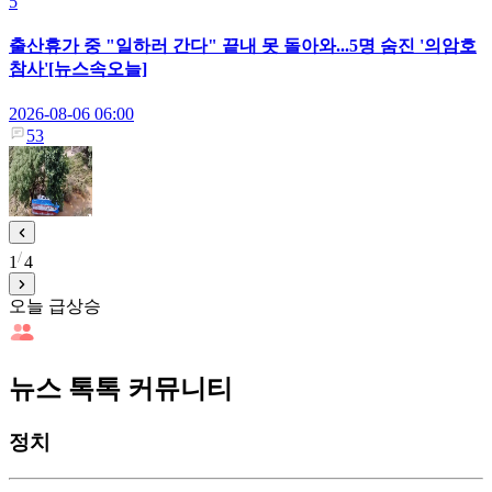
5
출산휴가 중 "일하러 간다" 끝내 못 돌아와...5명 숨진 '의암호
참사'[뉴스속오늘]
2026-08-06 06:00
53
1
4
오늘 급상승
뉴스 톡톡 커뮤니티
정치