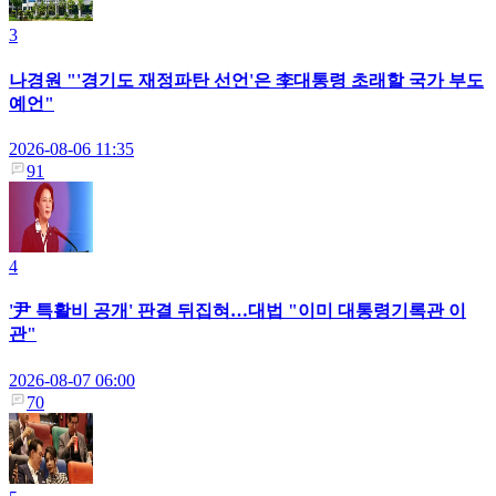
3
나경원 "'경기도 재정파탄 선언'은 李대통령 초래할 국가 부도
예언"
2026-08-06 11:35
91
4
'尹 특활비 공개' 판결 뒤집혀…대법 "이미 대통령기록관 이
관"
2026-08-07 06:00
70