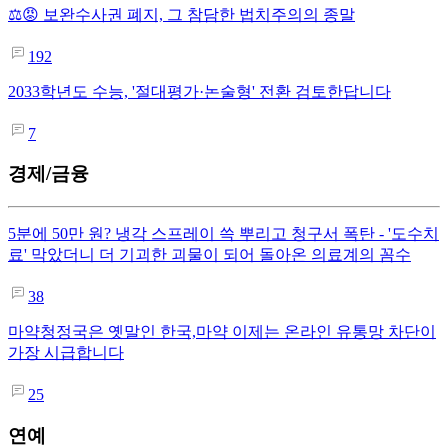
⚖️😡 보완수사권 폐지, 그 참담한 법치주의의 종말
192
2033학년도 수능, '절대평가·논술형' 전환 검토한답니다
7
경제/금융
5분에 50만 원? 냉각 스프레이 쓱 뿌리고 청구서 폭탄 - '도수치
료' 막았더니 더 기괴한 괴물이 되어 돌아온 의료계의 꼼수
38
마약청정국은 옛말인 한국,마약 이제는 온라인 유통망 차단이
가장 시급합니다
25
연예