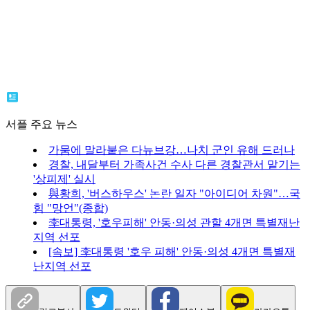
서플 주요 뉴스
가뭄에 말라붙은 다뉴브강…나치 군인 유해 드러나
경찰, 내달부터 가족사건 수사 다른 경찰관서 맡기는
'상피제' 실시
與황희, '버스하우스' 논란 일자 "아이디어 차원"…국
힘 "망언"(종합)
李대통령, '호우피해' 안동·의성 관할 4개면 특별재난
지역 선포
[속보] 李대통령 '호우 피해' 안동·의성 4개면 특별재
난지역 선포