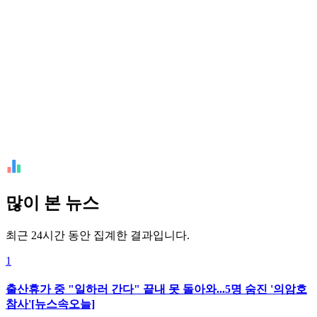
많이 본 뉴스
최근 24시간 동안 집계한 결과입니다.
1
출산휴가 중 "일하러 간다" 끝내 못 돌아와...5명 숨진 '의암호
참사'[뉴스속오늘]