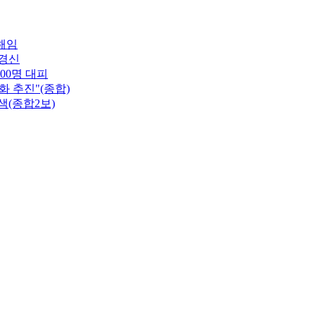
해임
 경신
00명 대피
 추진"(종합)
색(종합2보)