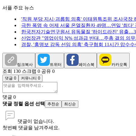
서플 주요 뉴스
'직원 부당 지시·괴롭힘 의혹' 이태원특조위 조사국장 
극한 폭염 속 어제 서울 온열질환자 49명…연일 '최다'
한국전자기술연구원서 유독물질 '하이드라진' 유출…3
산업장관 "영업이익 N% 성과급 반대…주총 결의 의무화
경찰, '홍명보 감독 선임 의혹' 축구협회 11시간 압수수
링크복사
트위터
페이스북
카카오톡
조회 130
스크랩 0
공유 0
댓글 0
커뮤니티 0
댓글
0
댓글 정렬 옵션 선택
추천순
최신순
댓글이 없습니다.
첫번째 댓글을 남겨주세요.