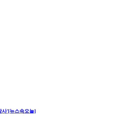
 참사'[뉴스속오늘]