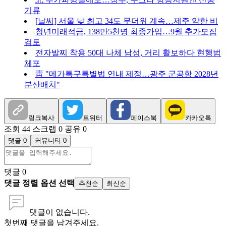
기류
[날씨] 서울 낮 최고 34도 무더위 계속…제주 약한 비
청년미래적금, 138만5천명 최종가입…9월 추가모집
검토
전자발찌 착용 50대 나체 남성, 거리 활보하다 현행범
체포
靑 "메가특구특별법 연내 제정…광주 군공항 2028년
분산배치"
링크복사
트위터
페이스북
카카오톡
조회 44
스크랩 0
공유 0
댓글 0
커뮤니티 0
댓글
0
댓글 정렬 옵션 선택
추천순
최신순
댓글이 없습니다.
첫번째 댓글을 남겨주세요.