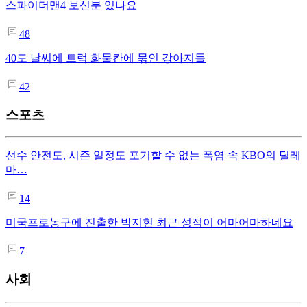
스파이더맨4 보신분 있나요
48
40도 날씨에 트럭 화물칸에 묶인 강아지들
42
스포츠
선수 안전도, 시즌 일정도 포기할 수 없는 폭염 속 KBO의 딜레
마…
14
미국프로농구에 진출한 박지현 최근 성적이 어마어마하네요
7
사회