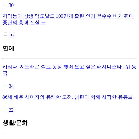
30
지역농가 상생 맥도날드 100만개 팔린 인기 옥수수 버거 판매
중단의 충격 진실 ㅠ
19
연예
카리나, 지드래곤 꺾고 옷장 뺏어 오고 싶은 패셔니스타 1위 등
극
34
86세 배우 사미자의 유쾌한 도전, 남편과 함께 시작한 유튜브
22
생활/문화