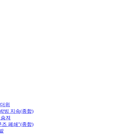
무더위
박빙 지속(종합)
 숨져
즈 폐쇄"(종합)
발