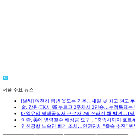
서플 주요 뉴스
[날씨] 여전히 평년 웃도는 기온…내일 낮 최고 34도 
金, 강원·TK서 鄭 누르고 2주차서 2연승…누적득표는 
매일유업 평택공장서 근로자 2명 쓰러진 채 발견…1명
이란, 美에 병력철수·배상금 요구…"충족시까지 호르무
인천공항 노숙인 퇴거 조치…인권단체 "졸속 추진" 반