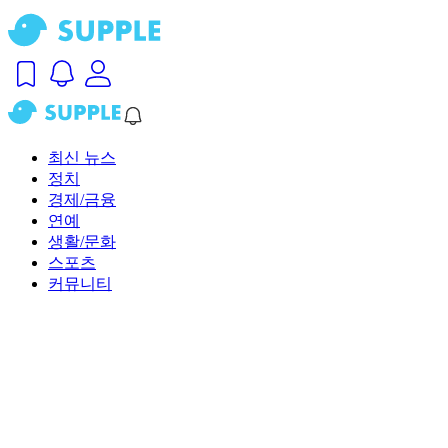
최신 뉴스
정치
경제/금융
연예
생활/문화
스포츠
커뮤니티