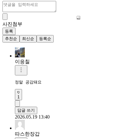
사진첨부
등록
추천순
최신순
등록순
이응칠
1
답글 쓰기
2026.05.19 13:40
따스한장갑