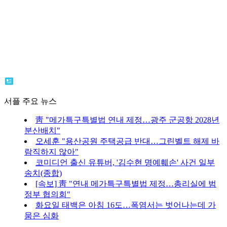
서플 주요 뉴스
靑 "메가특구특별법 연내 제정…광주 군공항 2028년
분산배치"
오세훈 "용산공원 주택공급 반대…그린벨트 해제 바
람직하지 않아"
코미디언 출신 유튜버, '김수현 명예훼손' 사건 일부
송치(종합)
[속보] 靑 "연내 메가특구특별법 제정…총리실에 범
정부 협의회"
화요일 태백은 아침 16도…폭염서는 벗어나는데 가
뭄은 심화