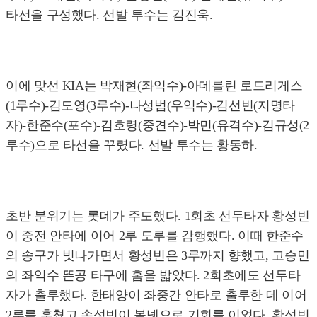
타선을 구성했다. 선발 투수는 김진욱.
이에 맞선 KIA는 박재현(좌익수)-아데를린 로드리게스
(1루수)-김도영(3루수)-나성범(우익수)-김선빈(지명타
자)-한준수(포수)-김호령(중견수)-박민(유격수)-김규성(2
루수)으로 타선을 꾸렸다. 선발 투수는 황동하.
초반 분위기는 롯데가 주도했다. 1회초 선두타자 황성빈
이 중전 안타에 이어 2루 도루를 감행했다. 이때 한준수
의 송구가 빗나가면서 황성빈은 3루까지 향했고, 고승민
의 좌익수 뜬공 타구에 홈을 밟았다. 2회초에도 선두타
자가 출루했다. 한태양이 좌중간 안타로 출루한 데 이어
2루를 훔쳤고 손성빈이 볼넷으로 기회를 이었다. 황성빈