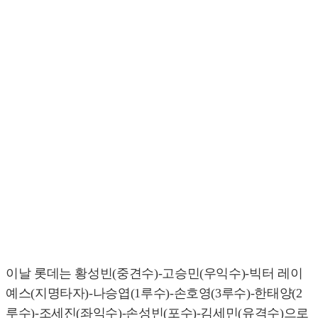
이날 롯데는 황성빈(중견수)-고승민(우익수)-빅터 레이
예스(지명타자)-나승엽(1루수)-손호영(3루수)-한태양(2
루수)-조세진(좌익수)-손성빈(포수)-김세민(유격수)으로