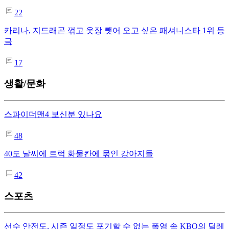
22
카리나, 지드래곤 꺾고 옷장 뺏어 오고 싶은 패셔니스타 1위 등
극
17
생활/문화
스파이더맨4 보신분 있나요
48
40도 날씨에 트럭 화물칸에 묶인 강아지들
42
스포츠
선수 안전도, 시즌 일정도 포기할 수 없는 폭염 속 KBO의 딜레