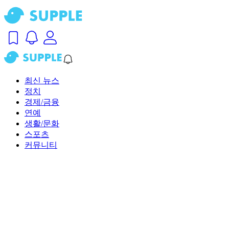
최신 뉴스
정치
경제/금융
연예
생활/문화
스포츠
커뮤니티