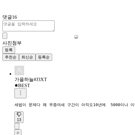
댓글
16
사진첨부
등록
추천순
최신순
등록순
가을하늘#J3XT
BEST
세법이 문제다 왜 무증여세 구간이 아직도10년에  5000이냐
13