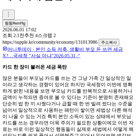
뜀뜀#emHg
2026.06.01 17:02
조회
2.1천
추천
4
스크랩
2
https://supple.kr/community/economy/131013986
주소복사
머니투데이
·
본인 소득 저축, 생활비 부모 돈 쓰면 세금
X?…국세청 "사실 아냐"
2026.05.31
↗
카드 한 장이 불러온 세금 폭탄
많은 분들이 부모님 카드를 쓰는 건 그냥 가족 간 일상적인 일
이라고 생각하는 경향이 있어요 하지만 국세청이 이번에 명확
하게 밝힌 내용을 보면 부모님 카드를 반복적으로 사용하거나
금액이 누적되면 증여로 볼 수 있다는 기준이 분명히 존재해요
단순히 밥 한 끼 사줬다거나 급할 때 한 번 빌려 썼다는 수준을
넘어서 일상적으로 사용하는 패턴이 쌓이면 세법상 다른 해석
이 나올 수 있는 거죠 특히 본인 소득이 있는 상태에서 부모님
카드를 쓰는 경우라면 더욱 주의가 필요한 상황이에요 이번 자
료는 바로 이런 일상적인 행동들이 실제로 세법에서 어떻게 해
석되는지를 쉽게 풀어서 설명해주고 있어서 읽어보면 생각보