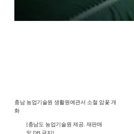
충남 농업기술원 생활원예관서 소철 암꽃 개
화
[충남도 농업기술원 제공. 재판매
및 DB 금지]