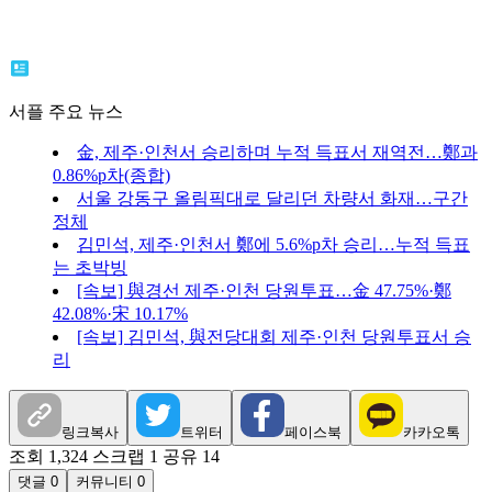
서플 주요 뉴스
金, 제주·인천서 승리하며 누적 득표서 재역전…鄭과
0.86%p차(종합)
서울 강동구 올림픽대로 달리던 차량서 화재…구간
정체
김민석, 제주·인천서 鄭에 5.6%p차 승리…누적 득표
는 초박빙
[속보] 與경선 제주·인천 당원투표…金 47.75%·鄭
42.08%·宋 10.17%
[속보] 김민석, 與전당대회 제주·인천 당원투표서 승
리
링크복사
트위터
페이스북
카카오톡
조회 1,324
스크랩 1
공유 14
댓글 0
커뮤니티 0