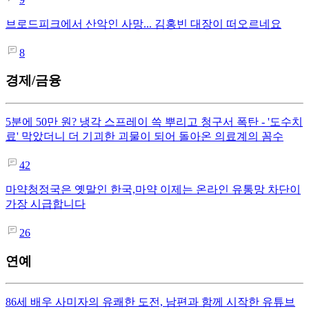
브로드피크에서 산악인 사망... 김홍빈 대장이 떠오르네요
8
경제/금융
5분에 50만 원? 냉각 스프레이 쓱 뿌리고 청구서 폭탄 - '도수치
료' 막았더니 더 기괴한 괴물이 되어 돌아온 의료계의 꼼수
42
마약청정국은 옛말인 한국,마약 이제는 온라인 유통망 차단이
가장 시급합니다
26
연예
86세 배우 사미자의 유쾌한 도전, 남편과 함께 시작한 유튜브