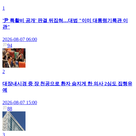
1
'尹 특활비 공개' 판결 뒤집혀…대법 "이미 대통령기록관 이
관"
2026-08-07 06:00
94
2
대장내시경 중 장 천공으로 환자 숨지게 한 의사 2심도 집행유
예
2026-08-07 15:00
88
3