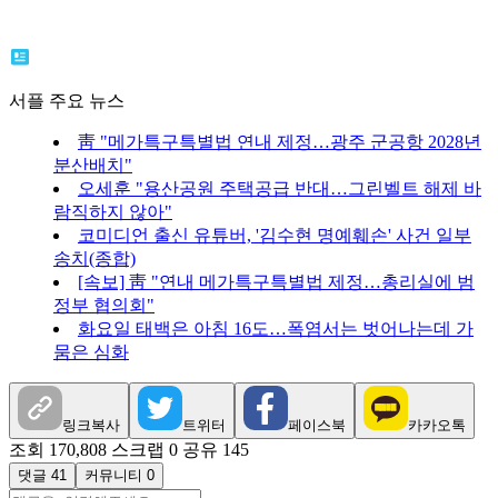
서플 주요 뉴스
靑 "메가특구특별법 연내 제정…광주 군공항 2028년
분산배치"
오세훈 "용산공원 주택공급 반대…그린벨트 해제 바
람직하지 않아"
코미디언 출신 유튜버, '김수현 명예훼손' 사건 일부
송치(종합)
[속보] 靑 "연내 메가특구특별법 제정…총리실에 범
정부 협의회"
화요일 태백은 아침 16도…폭염서는 벗어나는데 가
뭄은 심화
링크복사
트위터
페이스북
카카오톡
조회 170,808
스크랩 0
공유 145
댓글 41
커뮤니티 0