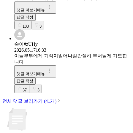
댓글 더보기메뉴
답글 작성
183
3
숙이#zUHy
2026.05.17
16:33
이들부부에게.기적이일어나길간절히.부처님게.기도합
니다
댓글 더보기메뉴
답글 작성
37
3
전체 댓글 보러가기 (
41
개)