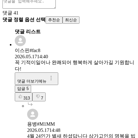
댓글
41
댓글 정렬 옵션 선택
추천순
최신순
댓글 리스트
이스핀#fac8
2026.05.17
14:40
꼭 기적이일어나 완쾌되어 행복하게 살아가길 기원합니
다!
댓글 더보기메뉴
답글
5
313
7
용병#M1MM
2026.05.17
14:48
4월 24인가 별새 하셨답니다 삼가고인의 명복을 빕