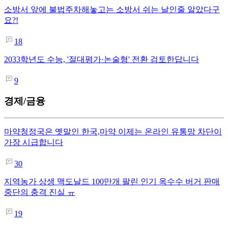
소방서 앞에 불법주차해놓고는 소방서 쉬는 날인줄 알았다구
요?!
18
2033학년도 수능, '절대평가·논술형' 전환 검토한답니다
9
경제/금융
마약청정국은 옛말인 한국,마약 이제는 온라인 유통망 차단이
가장 시급합니다
30
지역농가 상생 맥도날드 100만개 팔린 인기 옥수수 버거 판매
중단의 충격 진실 ㅠ
19