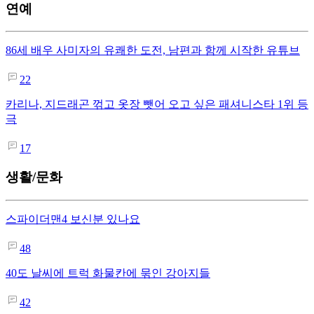
연예
86세 배우 사미자의 유쾌한 도전, 남편과 함께 시작한 유튜브
22
카리나, 지드래곤 꺾고 옷장 뺏어 오고 싶은 패셔니스타 1위 등
극
17
생활/문화
스파이더맨4 보신분 있나요
48
40도 날씨에 트럭 화물칸에 묶인 강아지들
42