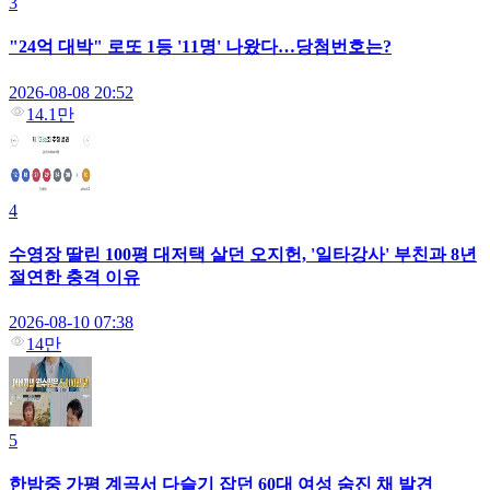
3
"24억 대박" 로또 1등 '11명' 나왔다…당첨번호는?
2026-08-08 20:52
14.1만
4
수영장 딸린 100평 대저택 살던 오지헌, '일타강사' 부친과 8년
절연한 충격 이유
2026-08-10 07:38
14만
5
한밤중 가평 계곡서 다슬기 잡던 60대 여성 숨진 채 발견