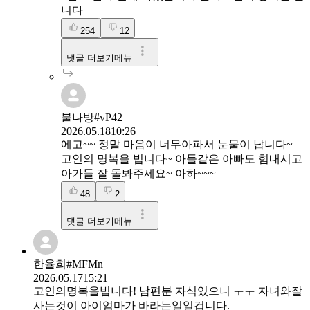
니다
254
12
댓글 더보기메뉴
불나방#vP42
2026.05.18
10:26
에고~~ 정말 마음이 너무아파서 눈물이 납니다~
고인의 명복을 빕니다~ 아들같은 아빠도 힘내시고
아가들 잘 돌봐주세요~ 아하~~~
48
2
댓글 더보기메뉴
한율희#MFMn
2026.05.17
15:21
고인의명복을빕니다! 남편분 자식있으니 ㅜㅜ 자녀와잘
사는것이 아이엄마가 바라는일일겁니다.