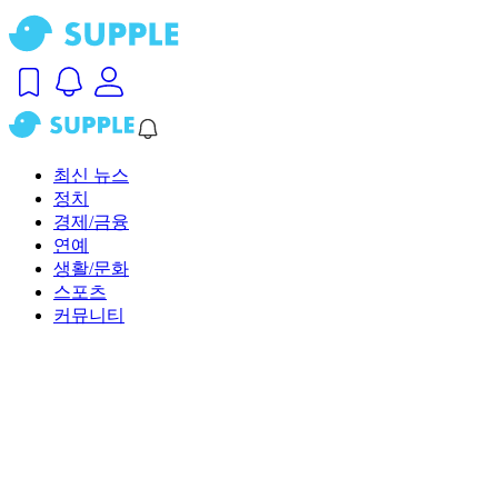
최신 뉴스
정치
경제/금융
연예
생활/문화
스포츠
커뮤니티