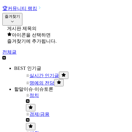
🏆
커뮤니티 랭킹
즐겨찾기
게시판 제목의
아이콘을 선택하면
즐겨찾기에 추가됩니다.
전체글
BEST 인기글
실시간 인기글
명예의 전당
할말이슈·이슈토론
정치
경제/금융