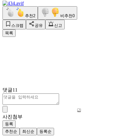
추천
2
비추천
0
스크랩
공유
신고
목록
댓글
11
사진첨부
등록
추천순
최신순
등록순