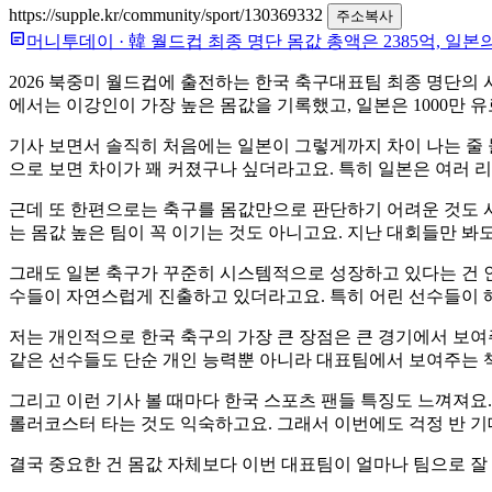
https://supple.kr/community/sport/130369332
주소복사
머니투데이
·
韓 월드컵 최종 명단 몸값 총액은 2385억, 일본의
2026 북중미 월드컵에 출전하는 한국 축구대표팀 최종 명단의 시
에서는 이강인이 가장 높은 몸값을 기록했고, 일본은 1000만 
기사 보면서 솔직히 처음에는 일본이 그렇게까지 차이 나는 줄 
으로 보면 차이가 꽤 커졌구나 싶더라고요. 특히 일본은 여러 
근데 또 한편으로는 축구를 몸값만으로 판단하기 어려운 것도 사
는 몸값 높은 팀이 꼭 이기는 것도 아니고요. 지난 대회들만 봐
그래도 일본 축구가 꾸준히 시스템적으로 성장하고 있다는 건 
수들이 자연스럽게 진출하고 있더라고요. 특히 어린 선수들이 해
저는 개인적으로 한국 축구의 가장 큰 장점은 큰 경기에서 보여
같은 선수들도 단순 개인 능력뿐 아니라 대표팀에서 보여주는 책
그리고 이런 기사 볼 때마다 한국 스포츠 팬들 특징도 느껴져요
롤러코스터 타는 것도 익숙하고요. 그래서 이번에도 걱정 반 기대
결국 중요한 건 몸값 자체보다 이번 대표팀이 얼마나 팀으로 잘