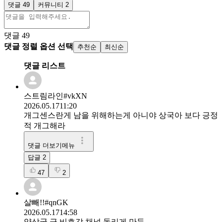
댓글 49
커뮤니티 2
댓글
49
댓글 정렬 옵션 선택
추천순
최신순
댓글 리스트
스트림라인#vkXN
2026.05.17
11:20
개그센스란게 남을 위해하는게 아니야 상국아 보다 긍정
적 개그해라
댓글 더보기메뉴
답글
2
47
2
살빼!!#qnGK
2026.05.17
14:58
양상국 극 비호감 채널 돌리게 만듬