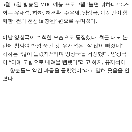
5월 16일 방송된 MBC 예능 프로그램 ‘놀면 뭐하니?’ 329
회는 유재석, 하하, 허경환, 주우재, 양상국, 이선민이 함
께한 ‘쩐의 전쟁 in 창원’ 편으로 꾸며졌다.
이날 양상국이 수척한 모습으로 등장했다. 최근 태도 논
란에 휩싸여 반성 중인 것. 유재석은 “살 많이 빠졌네”,
하하는 “많이 놀랐지?”라며 양상국을 걱정했다. 양상국
이 “아예 고향으로 내려올 뻔했다”라고 하자, 유재석이
“고향분들도 약간 마음을 돌렸었어”라고 말해 웃음을 안
겼다.