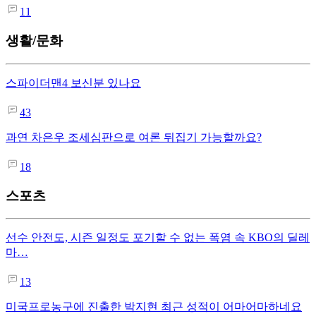
11
생활/문화
스파이더맨4 보신분 있나요
43
과연 차은우 조세심판으로 여론 뒤집기 가능할까요?
18
스포츠
선수 안전도, 시즌 일정도 포기할 수 없는 폭염 속 KBO의 딜레
마…
13
미국프로농구에 진출한 박지현 최근 성적이 어마어마하네요