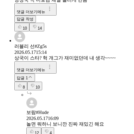
댓글 더보기메뉴
답글 작성
10
14
러블리 선#Zg5s
2026.05.17
15:14
상국이 스타? 헉 개그가 재미없던데 내 생각~~~~
댓글 더보기메뉴
답글
1
8
10
보람#Hude
2026.05.17
16:09
놀면 뭐하니 보니깐 진짜 재밌긴 해요
12
4