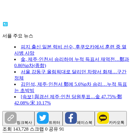
서플 주요 뉴스
피지 출신 일본 럭비 선수, 후쿠오카에서 훈련 중 열
사병 사망
金, 제주·인천서 승리하며 누적 득표서 재역전…鄭과
0.86%p차(종합)
서울 강동구 올림픽대로 달리던 차량서 화재…구간
정체
김민석, 제주·인천서 鄭에 5.6%p차 승리…누적 득표
는 초박빙
[속보] 與경선 제주·인천 당원투표…金 47.75%·鄭
42.08%·宋 10.17%
링크복사
트위터
페이스북
카카오톡
조회 143,728
스크랩 0
공유 91