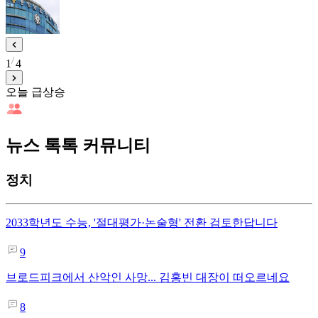
1
4
오늘 급상승
뉴스 톡톡 커뮤니티
정치
2033학년도 수능, '절대평가·논술형' 전환 검토한답니다
9
브로드피크에서 산악인 사망... 김홍빈 대장이 떠오르네요
8