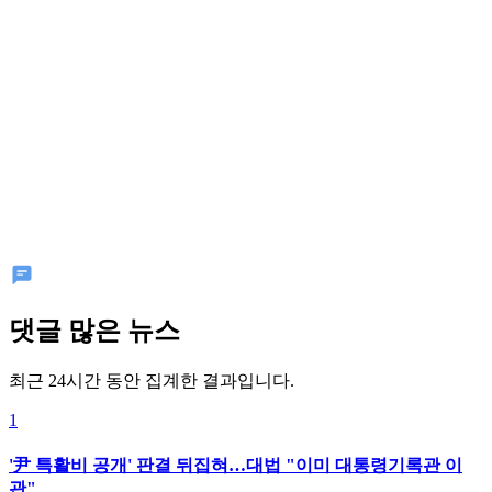
댓글 많은 뉴스
최근 24시간 동안 집계한 결과입니다.
1
'尹 특활비 공개' 판결 뒤집혀…대법 "이미 대통령기록관 이
관"