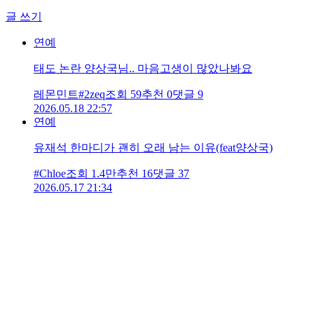
글 쓰기
연예
태도 논란 양상국님.. 마음고생이 많았나봐요
레몬민트#2zeq
조회
59
추천
0
댓글
9
2026.05.18 22:57
연예
유재석 한마디가 괜히 오래 남는 이유(feat양상국)
#Chloe
조회
1.4만
추천
16
댓글
37
2026.05.17 21:34