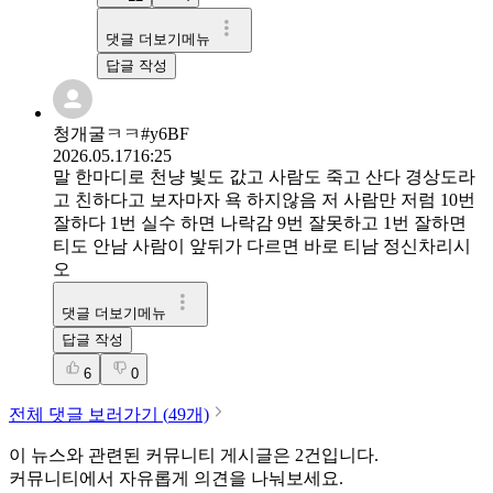
댓글 더보기메뉴
답글 작성
청개굴ㅋㅋ#y6BF
2026.05.17
16:25
말 한마디로 천냥 빛도 값고 사람도 죽고 산다 경상도라
고 친하다고 보자마자 욕 하지않음 저 사람만 저럼 10번
잘하다 1번 실수 하면 나락감 9번 잘못하고 1번 잘하면
티도 안남 사람이 앞뒤가 다르면 바로 티남 정신차리시
오
댓글 더보기메뉴
답글 작성
6
0
전체 댓글 보러가기 (
49
개)
이 뉴스와 관련된 커뮤니티 게시글은
2
건입니다.
커뮤니티에서 자유롭게 의견을 나눠보세요.