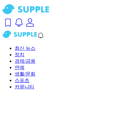
최신 뉴스
정치
경제/금융
연예
생활/문화
스포츠
커뮤니티