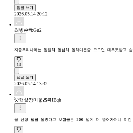
답글 쓰기
2026.05.14 20:12
최병순#bGu2
지금우리나라는 알뜰히 열심히 일하며돈좀 모으면 대우못받고 
13
답글 쓰기
2026.05.14 13:32
🌺햇살장미꽇🌺#HEqh
울 신랑 월급 올랐다고 보험금은 200 넘게 더 뜯어가더니 이런