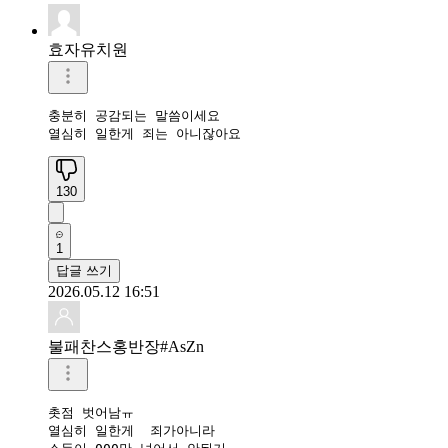
효자유치원
충분히 공감되는 말씀이세요

열심히 일한게 죄는 아니잖아요
130
1
답글 쓰기
2026.05.12 16:51
불패찬스홍반장#AsZn
촛점 벗어남ㅠ

열심히 일한게  죄가아니라 
