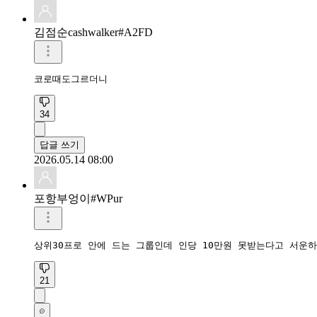
김점순cashwalker#A2FD
코로때도그르더니
34
답글 쓰기
2026.05.14 08:00
포항부엉이#WPur
상위30프로 안에 드는 그룹인데 인당 10만원 못받는다고 서운
21