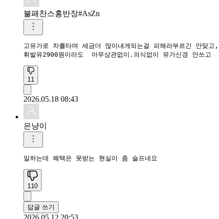
불패찬스홍반장#AsZn
고유가로 차를타며 세금더 많이내게되는걸 피해라부르긴 안맞고,

휘발유2900원이라도  아무상관없이.의식없이 유가신경 안쓰고 
11
2026.05.18 08:43
은냥이
110
답글 쓰기
2026.05.12 20:53