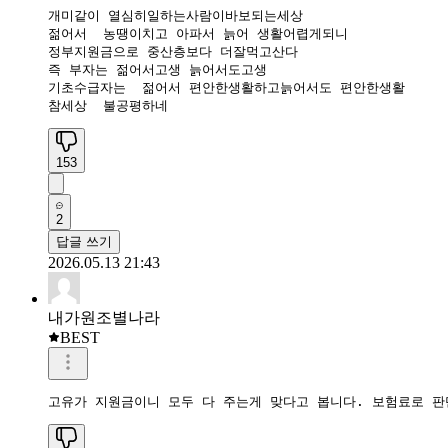
개미같이 열심히일하는사람이바보되는세상

젊어서  농땡이치고 아파서 늙어 생활어렵게되니

정부지원금으로 중산층보다 더잘먹고산다

즉 부자는 젊어서고생 늙어서도고생

기초수급자는  젊어서 편안한생활하고늙어서도 편안한생활

참세상  불공평하네
153
2
답글 쓰기
2026.05.13 21:43
내가원조별나라
BEST
고유가 지원금이니 모두 다 주는게 맞다고 봅니다. 보험료로 