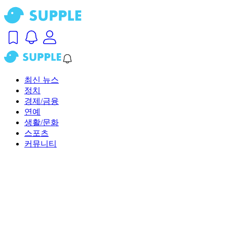
최신 뉴스
정치
경제/금융
연예
생활/문화
스포츠
커뮤니티