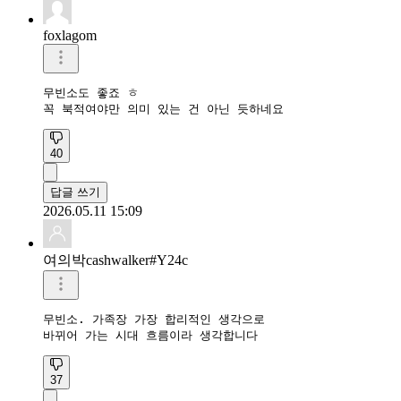
foxlagom
무빈소도 좋죠 ㅎ

꼭 북적여야만 의미 있는 건 아닌 듯하네요
40
답글 쓰기
2026.05.11 15:09
여의박cashwalker#Y24c
무빈소. 가족장 가장 합리적인 생각으로

바뀌어 가는 시대 흐름이라 생각합니다
37