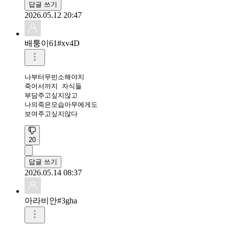
답글 쓰기
2026.05.12 20:47
배퉁이61#xv4D
나부터무빈소해야지

죽어서까지 자식들

부담주고싶지않고

나의죽은모습아무에게도

보여주고싶지않다
20
답글 쓰기
2026.05.14 08:37
아라비안#3gha