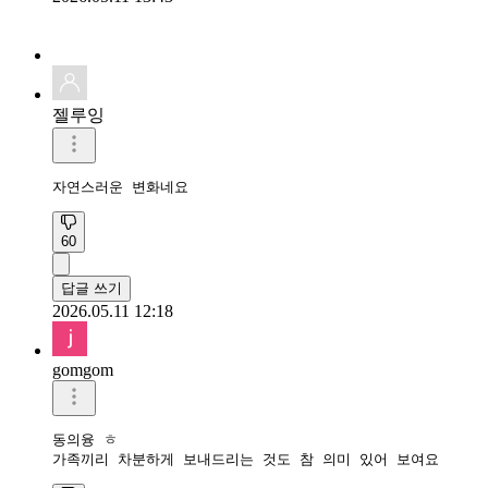
젤루잉
자연스러운 변화네요
60
답글 쓰기
2026.05.11 12:18
gomgom
동의융 ㅎ

가족끼리 차분하게 보내드리는 것도 참 의미 있어 보여요