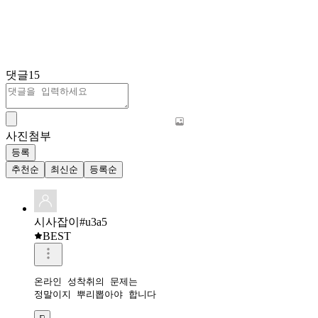
댓글
15
사진첨부
등록
추천순
최신순
등록순
시사잡이#u3a5
BEST
온라인 성착취의 문제는

정말이지 뿌리뽑아야 합니다