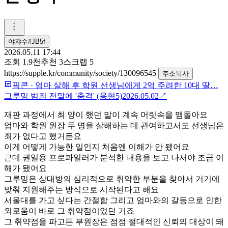
야쟈수#JB5f
2026.05.11 17:44
조회
1.9천
추천
3
스크랩
5
https://supple.kr/community/society/130096545
주소복사
픽콘
·
엄마 살해 후 학원 선생님에게 2억 주려한 10대 딸…
그루밍 범죄 전말에 '충격' (용형5)
2026.05.02
↗
재판 과정에서 최 양이 했던 말이 계속 머릿속을 맴돌아요
엄마와 학원 원장 두 명을 살해하는 데 관여하고서도 선생님은
죄가 없다고 했거든요
이게 어떻게 가능한 일인지 처음엔 이해가 안 됐어요
근데 권일용 프로파일러가 분석한 내용을 보고 나서야 조금 이
해가 됐어요
그루밍은 상대방의 심리적으로 취약한 부분을 찾아서 거기에
맞춰 지원해주는 방식으로 시작된다고 해요
서울대를 가고 싶다는 간절함 그리고 엄마와의 갈등으로 인한
외로움이 바로 그 취약점이었던 거죠
그 취약점을 파고든 부원장은 점점 절대적인 신뢰의 대상이 돼