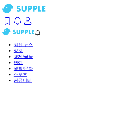
최신 뉴스
정치
경제/금융
연예
생활/문화
스포츠
커뮤니티