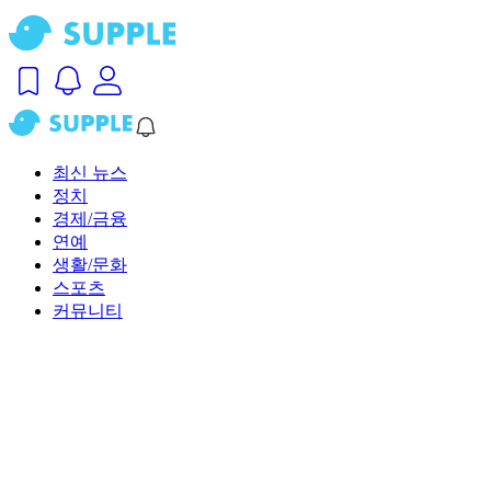
최신 뉴스
정치
경제/금융
연예
생활/문화
스포츠
커뮤니티