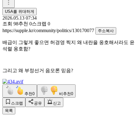
USA를 위대하게
2026.05.13 07:34
조회
98
추천
0
스크랩
0
https://supple.kr/community/politics/130170077
주소복사
배급이 그렇게 좋으면 허경영 찍지 왜 내란을 옹호해서라도 윤
석렬 옹호함?
그리고 왜 부정선거 음모론 믿음?
추천
0
비추천
0
스크랩
공유
신고
목록