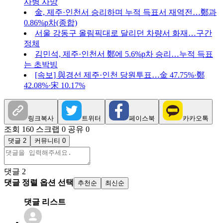
사병 사망
金, 제주·인천서 승리하며 누적 득표서 재역전…鄭과
0.86%p차(종합)
서울 강동구 올림픽대로 달리던 차량서 화재…구간
정체
김민석, 제주·인천서 鄭에 5.6%p차 승리…누적 득표
는 초박빙
[속보] 與경선 제주·인천 당원투표…金 47.75%·鄭
42.08%·宋 10.17%
링크복사
트위터
페이스북
카카오톡
조회 160
스크랩 0
공유 0
댓글 2
커뮤니티 0
댓글
2
댓글 정렬 옵션 선택
추천순
최신순
댓글 리스트