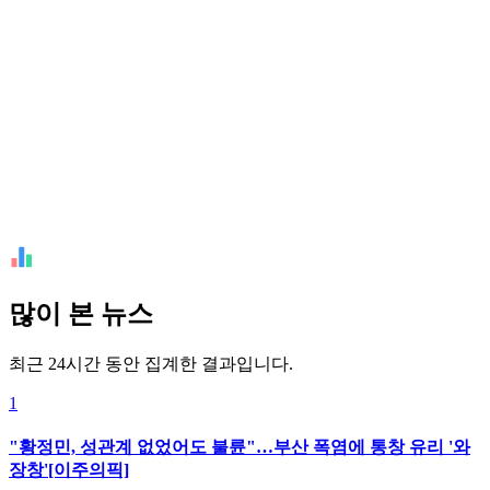
많이 본 뉴스
최근 24시간 동안 집계한 결과입니다.
1
"황정민, 성관계 없었어도 불륜"…부산 폭염에 통창 유리 '와
장창'[이주의픽]