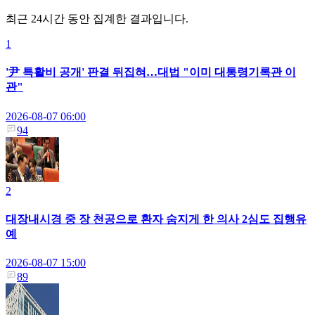
최근 24시간 동안 집계한 결과입니다.
1
'尹 특활비 공개' 판결 뒤집혀…대법 "이미 대통령기록관 이
관"
2026-08-07 06:00
94
2
대장내시경 중 장 천공으로 환자 숨지게 한 의사 2심도 집행유
예
2026-08-07 15:00
89