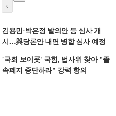
0
김용민·박은정 발의안 등 심사 개
시…與당론안 내면 병합 심사 예정
'국회 보이콧' 국힘, 법사위 찾아 "졸
속폐지 중단하라" 강력 항의