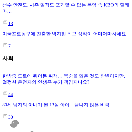
선수 안전도, 시즌 일정도 포기할 수 없는 폭염 속 KBO의 딜레
마…
13
미국프로농구에 진출한 박지현 최근 성적이 어마어마하네요
7
사회
한밤중 도로에 뛰어든 취객… 목숨을 잃은 것도 참변이지만,
멀쩡한 운전자의 인생은 누가 책임지나요?
44
80세 남자의 아내가 된 13살 아이…끝나지 않은 비극
30