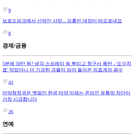
9
브로드피크에서 산악인 사망... 김홍빈 대장이 떠오르네요
8
경제/금융
5분에 50만 원? 냉각 스프레이 쓱 뿌리고 청구서 폭탄 - '도수치
료' 막았더니 더 기괴한 괴물이 되어 돌아온 의료계의 꼼수
43
마약청정국은 옛말인 한국,마약 이제는 온라인 유통망 차단이
가장 시급합니다
26
연예